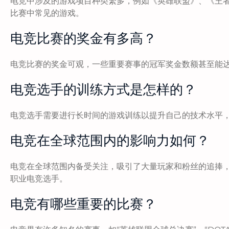
电竞中涉及的游戏项目种类繁多，例如《英雄联盟》、《王者荣
比赛中常见的游戏。
电竞比赛的奖金有多高？
电竞比赛的奖金可观，一些重要赛事的冠军奖金数额甚至能
电竞选手的训练方式是怎样的？
电竞选手需要进行长时间的游戏训练以提升自己的技术水平
电竞在全球范围内的影响力如何？
电竞在全球范围内备受关注，吸引了大量玩家和粉丝的追捧
职业电竞选手。
电竞有哪些重要的比赛？