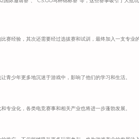
2国际邀请赛”、“CS:GO马杯锦标赛”等，这些赛事吸引了大批
的比赛经验，其次还需要经过选拔赛和试训，最终加入一支专业
也让青少年更多地沉迷于游戏中，影响了他们的学习和生活。
化和专业化，各类电竞赛事和相关产业也将进一步蓬勃发展。