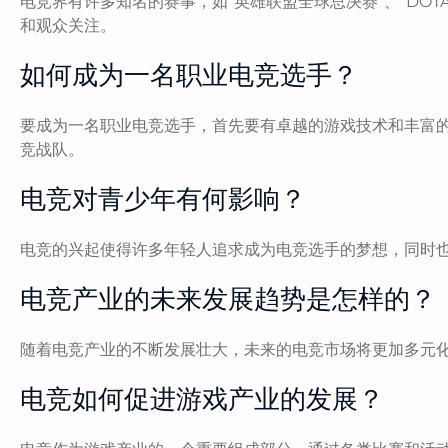
电竞界有许多知名的赛事，如“英雄联盟全球总决赛”、“DOTA
和观众关注。
如何成为一名职业电竞选手？
要成为一名职业电竞选手，首先要有卓越的游戏技术和丰富
竞战队。
电竞对青少年有何影响？
电竞的兴起使得许多年轻人追求成为电竞选手的梦想，同时
电竞产业的未来发展趋势是怎样的？
随着电竞产业的不断发展壮大，未来的电竞市场将更加多元
电竞如何促进游戏产业的发展？