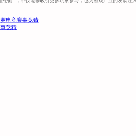
动的推广，不仅能够吸引更多玩家参与，也为游戏产业的发展注
决赛电竞赛事竞猜
赛事竞猜