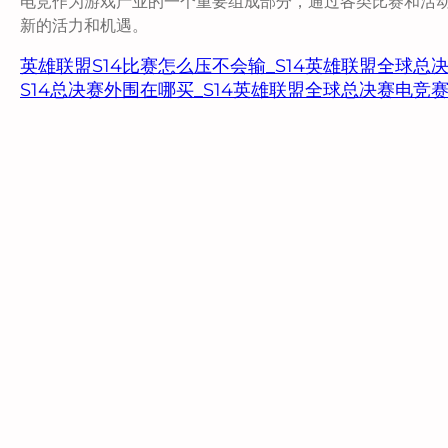
电竞作为游戏产业的一个重要组成部分，通过各类比赛和活
新的活力和机遇。
英雄联盟S14比赛怎么压不会输_S14英雄联盟全球总
S14总决赛外围在哪买_S14英雄联盟全球总决赛电竞