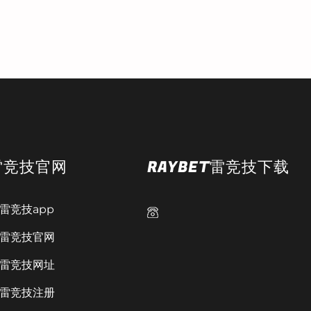
T雷竞技官网
RAYBET雷竞技下载
雷竞技app
赛雷竞技官网
赛雷竞技网址
赛雷竞技注册