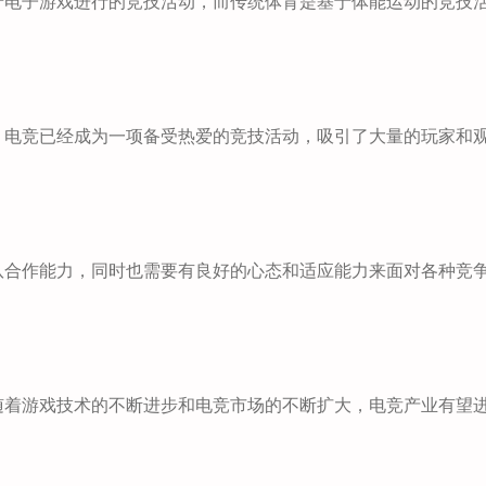
于电子游戏进行的竞技活动，而传统体育是基于体能运动的竞技
，电竞已经成为一项备受热爱的竞技活动，吸引了大量的玩家和
队合作能力，同时也需要有良好的心态和适应能力来面对各种竞
随着游戏技术的不断进步和电竞市场的不断扩大，电竞产业有望