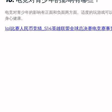
电竞对青少年的影响有正面和负面两方面。适度的玩游戏可
身心健康。
lpl比赛人民币竞猜_S14英雄联盟全球总决赛电竞赛事