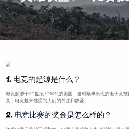
1. 电竞的起源是什么？
电竞起源于20世纪70年代的美国，当时最早出现的电子竞
及，电竞越来越受到人们的关注和热爱。
2. 电竞比赛的奖金是怎么样的？