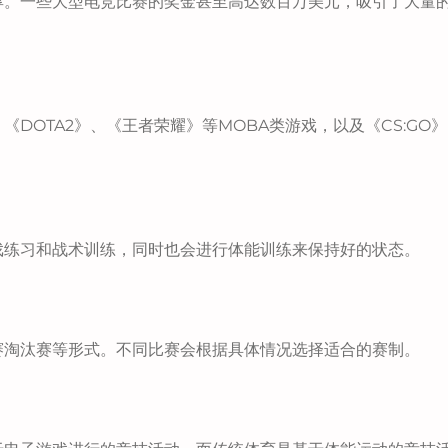
厚。一些大型电竞比赛的奖金甚至高达数百万美元，吸引了大量
DOTA2》、《王者荣耀》等MOBA类游戏，以及《CS:GO
戏练习和战术训练，同时也会进行体能训练来保持好的状态。
赛淘汰赛等形式。不同比赛会根据具体情况选择适合的赛制。