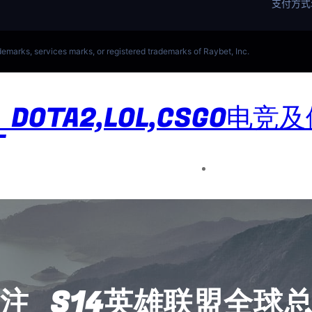
OTA2,LOL,CSGO电
投注_S14英雄联盟全球