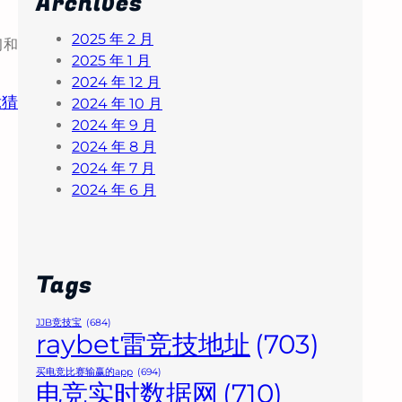
Archives
2025 年 2 月
习和
2025 年 1 月
2024 年 12 月
竞猜
2024 年 10 月
2024 年 9 月
2024 年 8 月
2024 年 7 月
2024 年 6 月
Tags
JJB竞技宝
(684)
raybet雷竞技地址
(703)
买电竞比赛输赢的app
(694)
电竞实时数据网
(710)