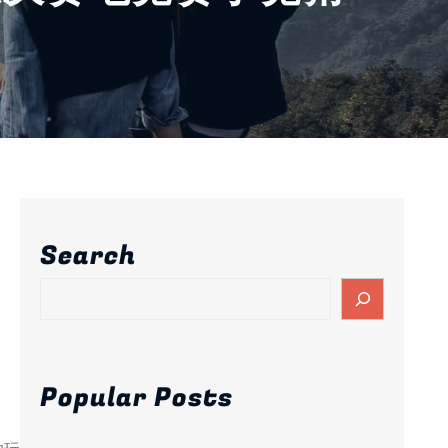
Search
S
e
a
r
c
Popular Posts
h