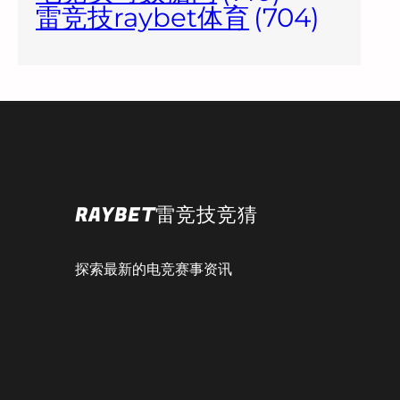
雷竞技raybet体育
(704)
RAYBET雷竞技竞猜
探索最新的电竞赛事资讯