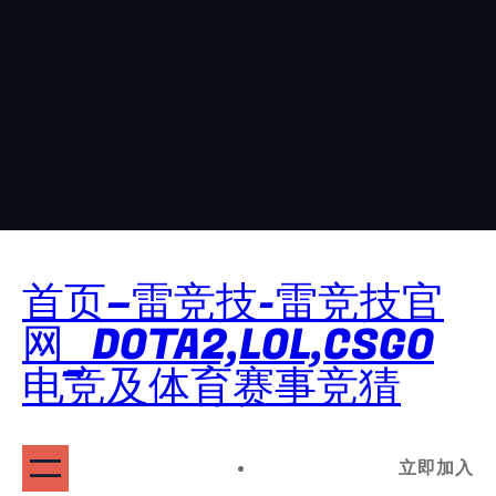
首页–雷竞技-雷竞技官
网_DOTA2,LOL,CSGO
电竞及体育赛事竞猜
立即加入