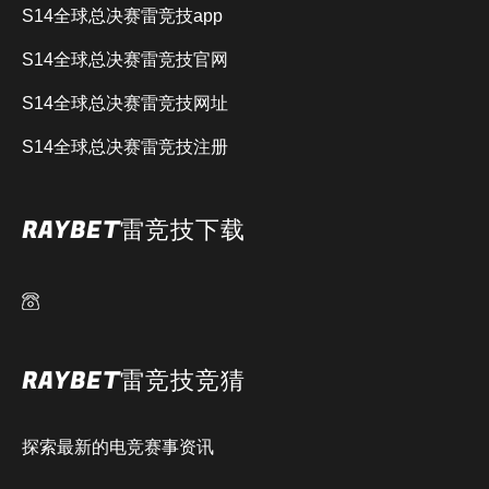
S14全球总决赛雷竞技app
S14全球总决赛雷竞技官网
S14全球总决赛雷竞技网址
S14全球总决赛雷竞技注册
RAYBET雷竞技下载
RAYBET雷竞技竞猜
探索最新的电竞赛事资讯