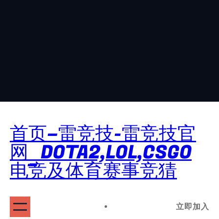
首页–雷竞技-雷竞技官
网_DOTA2,LOL,CSGO
电竞及体育赛事竞猜
立即加入