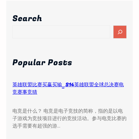
Search
S
e
a
r
c
Popular Posts
h
英雄联盟比赛买赢买输_S14英雄联盟全球总决赛电
竞赛事竞猜
电竞是什么？ 电竞是电子竞技的简称，指的是以电
子游戏为竞技项目进行的竞技活动。参与电竞比赛的
选手需要有超强的游…