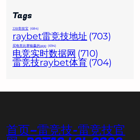
Tags
JJB竞技宝
(684)
raybet雷竞技地址
(703)
买电竞比赛输赢的app
(694)
电竞实时数据网
(710)
雷竞技raybet体育
(704)
首页–雷竞技-雷竞技官