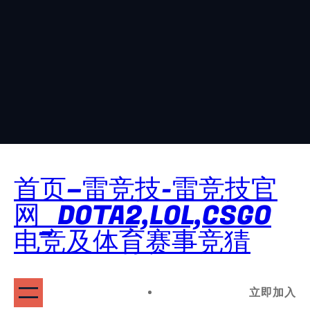
首页–雷竞技-雷竞技官
网_DOTA2,LOL,CSGO
电竞及体育赛事竞猜
立即加入