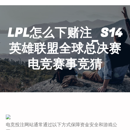
LPL怎么下赌注_S14
英雄联盟全球总决赛
电竞赛事竞猜
电竞投注网站通常通过以下方式保障资金安全和游戏公