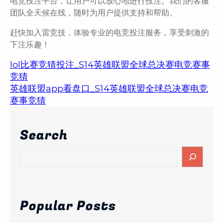
电竞投注平台，让用户可以放心地进行投注。我们的客服
团队全天候在线，随时为用户提供支持和帮助。
赶快加入雷竞技，体验专业的电竞投注服务，享受刺激的
下注乐趣！
lol比赛竞猜投注_S14英雄联盟全球总决赛电竞赛事
竞猜
英雄联盟app看盘口_S14英雄联盟全球总决赛电竞
赛事竞猜
Search
S
e
a
r
c
Popular Posts
h