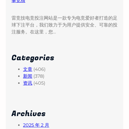
事竞猜
雷竞技电竞投注网站是一款专为电竞爱好者打造的足
球下注平台，我们致力于为用户提供安全、可靠的投
注服务。在这里，您…
Categories
文章
(406)
新闻
(378)
资讯
(405)
Archives
2025 年 2 月