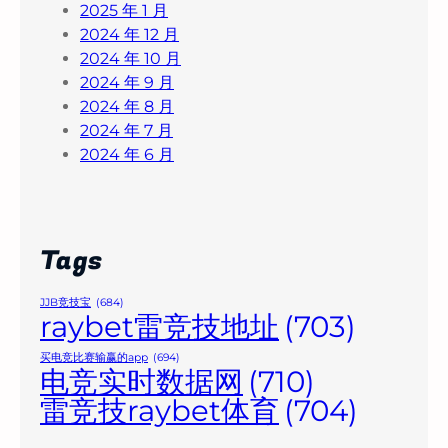
2025 年 1 月
2024 年 12 月
2024 年 10 月
2024 年 9 月
2024 年 8 月
2024 年 7 月
2024 年 6 月
Tags
JJB竞技宝
(684)
raybet雷竞技地址
(703)
买电竞比赛输赢的app
(694)
电竞实时数据网
(710)
雷竞技raybet体育
(704)