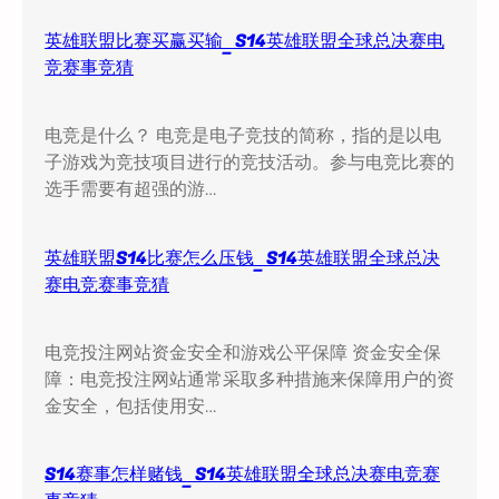
英雄联盟比赛买赢买输_S14英雄联盟全球总决赛电
竞赛事竞猜
电竞是什么？ 电竞是电子竞技的简称，指的是以电
子游戏为竞技项目进行的竞技活动。参与电竞比赛的
选手需要有超强的游…
英雄联盟S14比赛怎么压钱_S14英雄联盟全球总决
赛电竞赛事竞猜
电竞投注网站资金安全和游戏公平保障 资金安全保
障：电竞投注网站通常采取多种措施来保障用户的资
金安全，包括使用安…
S14赛事怎样赌钱_S14英雄联盟全球总决赛电竞赛