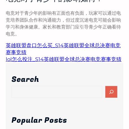
电竞对于青少年的影响有正面也有负面，玩家可以通过电
竞培养团队合作和沟通能力，但过度沉迷电竞可能会影响
学习和身体健康。家长和教育部门应引导青少年正确看待
电竞。
英雄联盟盘口怎么买_S14英雄联盟全球总决赛电竞
赛事竞猜
lol怎么投注_S14英雄联盟全球总决赛电竞赛事竞猜
Search
S
e
a
r
c
Popular Posts
h