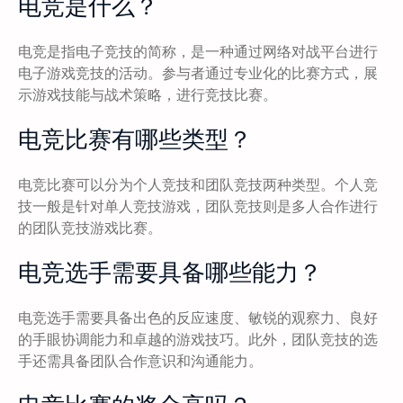
电竞是什么？
电竞是指电子竞技的简称，是一种通过网络对战平台进行
电子游戏竞技的活动。参与者通过专业化的比赛方式，展
示游戏技能与战术策略，进行竞技比赛。
电竞比赛有哪些类型？
电竞比赛可以分为个人竞技和团队竞技两种类型。个人竞
技一般是针对单人竞技游戏，团队竞技则是多人合作进行
的团队竞技游戏比赛。
电竞选手需要具备哪些能力？
电竞选手需要具备出色的反应速度、敏锐的观察力、良好
的手眼协调能力和卓越的游戏技巧。此外，团队竞技的选
手还需具备团队合作意识和沟通能力。