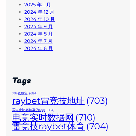
2025 年 1 月
2024 年 12 月
2024 年 10 月
2024 年 9 月
2024 年 8 月
2024 年 7 月
2024 年 6 月
Tags
JJB竞技宝
(684)
raybet雷竞技地址
(703)
买电竞比赛输赢的app
(694)
电竞实时数据网
(710)
雷竞技raybet体育
(704)