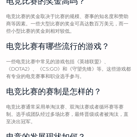
电竞比赛的奖金高吗？
电竞比赛的奖金取决于比赛的规模、赛事的知名度和赞助
商等因素。一些大型比赛的奖金可高达数百万美元，而一
些小型比赛的奖金则相对较低。
电竞比赛有哪些流行的游戏？
一些电竞比赛中常见的游戏包括《英雄联盟》、
《DOTA2》、《CS:GO》和《守望先锋》等。这些游戏都
有专业的电竞赛事和职业选手参与。
电竞比赛的赛制是怎样的？
电竞比赛通常采用单淘汰赛、双淘汰赛或者循环赛等赛
制。选手或团队经过多场比赛，最终晋级或者被淘汰，直
至决出冠军。
电竞的发展现状如何？