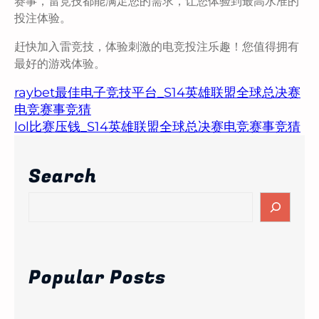
赛事，雷竞技都能满足您的需求，让您体验到最高水准的
投注体验。
赶快加入雷竞技，体验刺激的电竞投注乐趣！您值得拥有
最好的游戏体验。
raybet最佳电子竞技平台_S14英雄联盟全球总决赛
电竞赛事竞猜
lol比赛压钱_S14英雄联盟全球总决赛电竞赛事竞猜
Search
S
e
a
r
c
Popular Posts
h