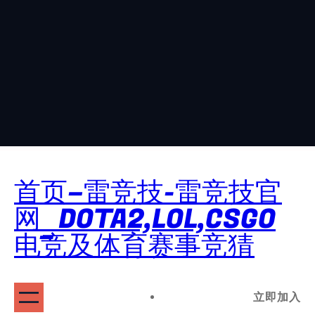
首页–雷竞技-雷竞技官
网_DOTA2,LOL,CSGO
电竞及体育赛事竞猜
立即加入