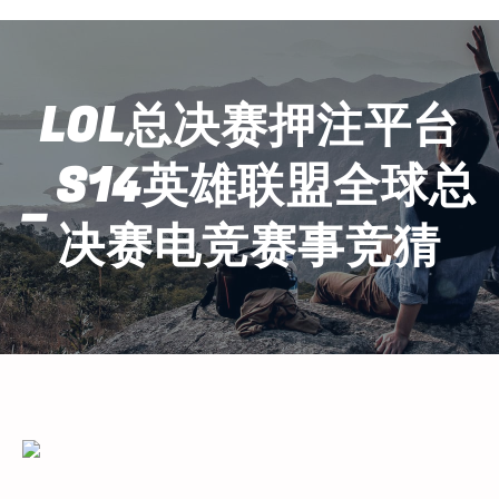
LOL总决赛押注平台
_S14英雄联盟全球总
决赛电竞赛事竞猜