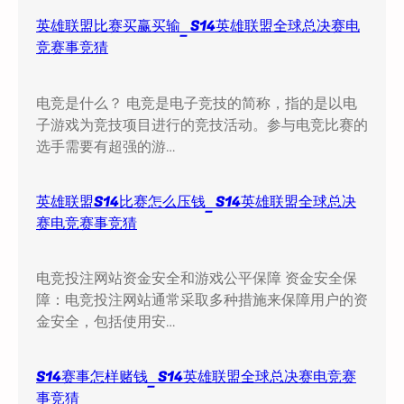
英雄联盟比赛买赢买输_S14英雄联盟全球总决赛电
竞赛事竞猜
电竞是什么？ 电竞是电子竞技的简称，指的是以电
子游戏为竞技项目进行的竞技活动。参与电竞比赛的
选手需要有超强的游…
英雄联盟S14比赛怎么压钱_S14英雄联盟全球总决
赛电竞赛事竞猜
电竞投注网站资金安全和游戏公平保障 资金安全保
障：电竞投注网站通常采取多种措施来保障用户的资
金安全，包括使用安…
S14赛事怎样赌钱_S14英雄联盟全球总决赛电竞赛
事竞猜