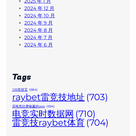
2025 年 1 月
2024 年 12 月
2024 年 10 月
2024 年 9 月
2024 年 8 月
2024 年 7 月
2024 年 6 月
Tags
JJB竞技宝
(684)
raybet雷竞技地址
(703)
买电竞比赛输赢的app
(694)
电竞实时数据网
(710)
雷竞技raybet体育
(704)