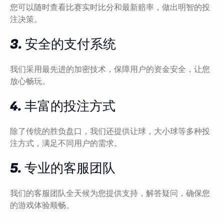
您可以随时查看比赛实时比分和最新赔率，做出明智的投
注决策。
3. 安全的支付系统
我们采用最先进的加密技术，保障用户的资金安全，让您
放心畅玩。
4. 丰富的投注方式
除了传统的胜负盘口，我们还提供让球，大小球等多种投
注方式，满足不同用户的需求。
5. 专业的客服团队
我们的客服团队全天候为您提供支持，解答疑问，确保您
的游戏体验顺畅。