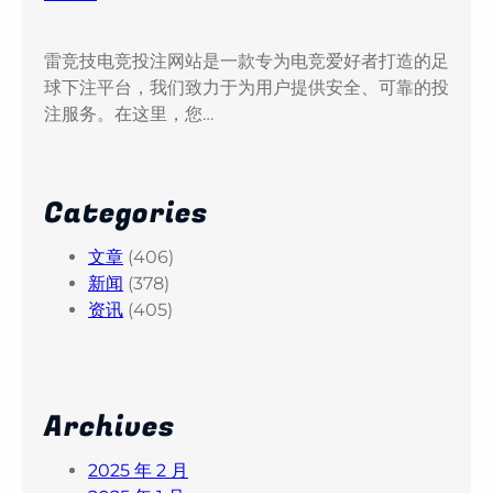
雷竞技电竞投注网站是一款专为电竞爱好者打造的足
球下注平台，我们致力于为用户提供安全、可靠的投
注服务。在这里，您…
Categories
文章
(406)
新闻
(378)
资讯
(405)
Archives
2025 年 2 月