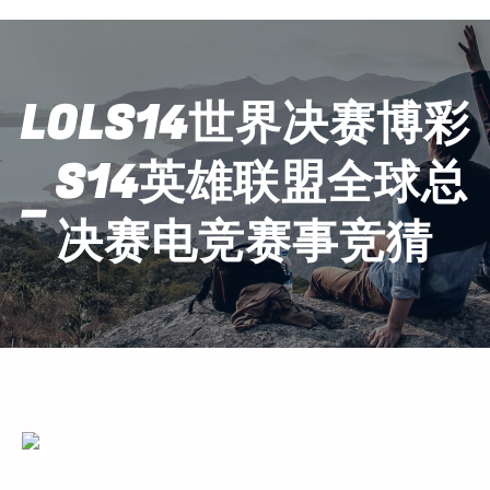
LOLS14世界决赛博彩
_S14英雄联盟全球总
决赛电竞赛事竞猜