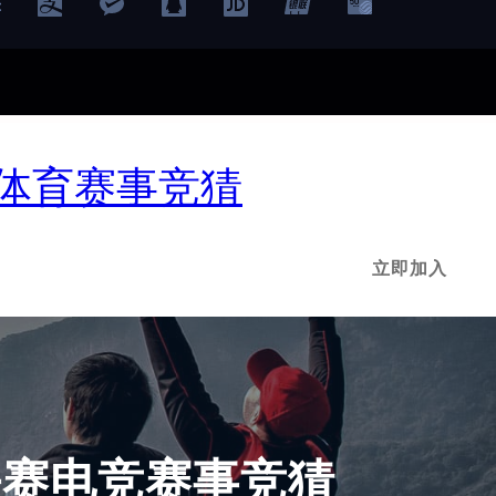
竞及体育赛事竞猜
立即加入
决赛电竞赛事竞猜