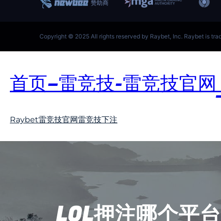
跳
至
首页–雷竞技-雷竞技官网_D
内
容
Raybet雷竞技官网
雷竞技下注
LOL押注哪个平