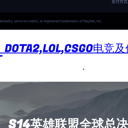
OTA2,LOL,CSGO电
台_S14英雄联盟全球总