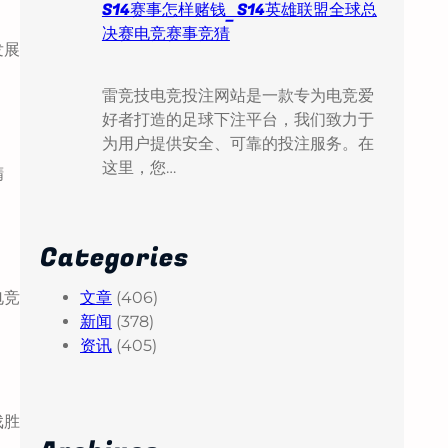
S14赛事怎样赌钱_S14英雄联盟全球总
决赛电竞赛事竞猜
发展
雷竞技电竞投注网站是一款专为电竞爱
好者打造的足球下注平台，我们致力于
为用户提供安全、可靠的投注服务。在
这里，您…
精
Categories
文章
(406)
电竞
新闻
(378)
资讯
(405)
戏胜