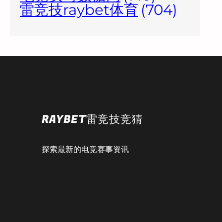
雷竞技raybet体育
(704)
RAYBET雷竞技竞猜
探索最新的电竞赛事资讯