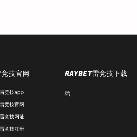
T雷竞技官网
RAYBET雷竞技下载
雷竞技app
赛雷竞技官网
赛雷竞技网址
赛雷竞技注册