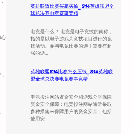
》、
英雄联盟比赛买赢买输_S14英雄联盟全
球总决赛电竞赛事竞猜
电竞是什么？ 电竞是电子竞技的简称，
和心
指的是以电子游戏为竞技项目进行的竞
技活动。参与电竞比赛的选手需要有超
强的游…
英雄联盟S14比赛怎么压钱_S14英雄联
好，
盟全球总决赛电竞赛事竞猜
电竞投注网站资金安全和游戏公平保障
资金安全保障：电竞投注网站通常采取
多种措施来保障用户的资金安全，包括
，
使用安…