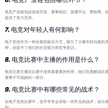
电竞产业链包括游戏开发、赛事组织、直播平台、赞助商、
提供了有力支持。
7. 电竞对年轻人有何影响？
电子竞技作为一种全新的娱乐方式，吸引了大量年轻玩家的
神，还提升了他们的社交能力和竞争意识。
8. 电竞比赛中主播的作用是什么？
电竞比赛主播在比赛中发挥着重要的作用，他们负责解说比
赛事不可或缺的一部分。
9. 电竞比赛中有哪些常见的战术？
在电子竞技比赛中，选手常常会采取一些常见的战术，如分
利。