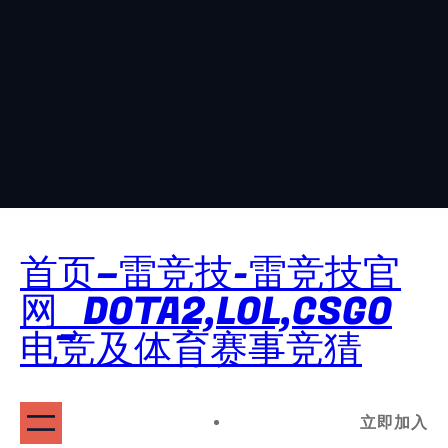
首页–雷竞技-雷竞技官
网_DOTA2,LOL,CSGO
电竞及体育赛事竞猜
立即加入