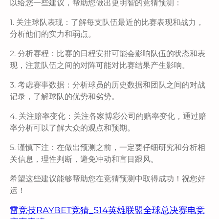
以给您一些建议，帮助您做出更明智的竞猜预测：
1. 关注球队表现：了解每支队伍最近的比赛表现和战力，
分析他们的实力和弱点。
2. 分析赛程：比赛的日程安排可能会影响队伍的状态和表
现，注意队伍之间的对阵可能对比赛结果产生影响。
3. 考虑赛事数据：分析球员的历史数据和团队之间的对战
记录，了解球队的优势和劣势。
4. 关注赔率变化：关注各家博彩公司的赔率变化，通过赔
率分析可以了解大众的观点和预期。
5. 谨慎下注：在做出预测之前，一定要仔细研究和分析相
关信息，理性判断，避免冲动和盲目跟风。
希望这些建议能够帮助您在竞猜预测中取得成功！祝您好
运！
雷竞技RAYBET竞猜_S14英雄联盟全球总决赛电竞