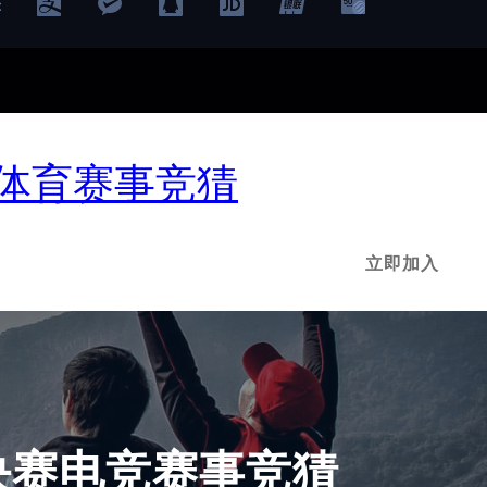
竞及体育赛事竞猜
立即加入
决赛电竞赛事竞猜