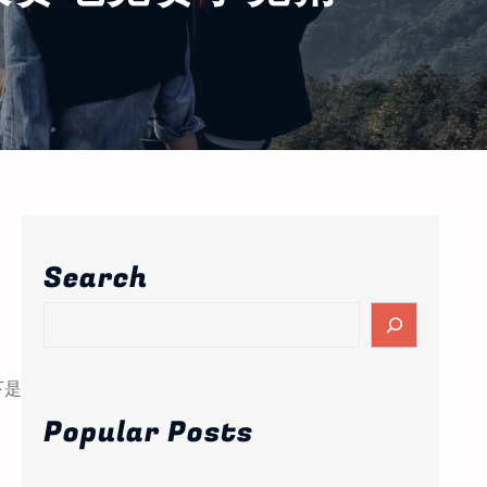
Search
S
e
a
下是
r
c
Popular Posts
h