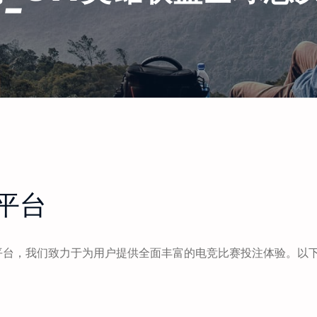
平台
平台，我们致力于为用户提供全面丰富的电竞比赛投注体验。以