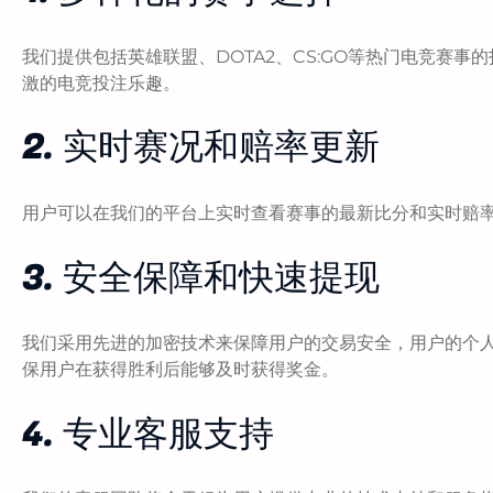
我们提供包括英雄联盟、DOTA2、CS:GO等热门电竞赛
激的电竞投注乐趣。
2. 实时赛况和赔率更新
用户可以在我们的平台上实时查看赛事的最新比分和实时赔
3. 安全保障和快速提现
我们采用先进的加密技术来保障用户的交易安全，用户的个
保用户在获得胜利后能够及时获得奖金。
4. 专业客服支持