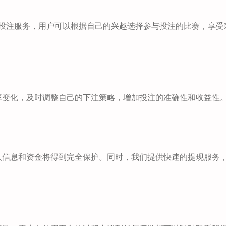
事的投注服务，用户可以根据自己的兴趣选择参与投注的比赛，享受
率变化，及时调整自己的下注策略，增加投注的准确性和收益性
人信息和资金将得到完全保护。同时，我们提供快速的提现服务