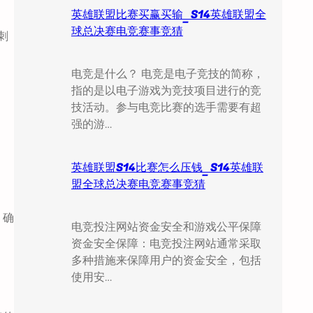
英雄联盟比赛买赢买输_S14英雄联盟全
球总决赛电竞赛事竞猜
刺
电竞是什么？ 电竞是电子竞技的简称，
指的是以电子游戏为竞技项目进行的竞
技活动。参与电竞比赛的选手需要有超
强的游…
。
英雄联盟S14比赛怎么压钱_S14英雄联
盟全球总决赛电竞赛事竞猜
，确
电竞投注网站资金安全和游戏公平保障
资金安全保障：电竞投注网站通常采取
多种措施来保障用户的资金安全，包括
使用安…