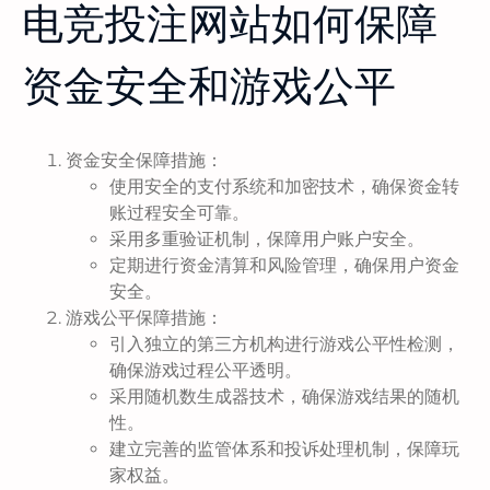
电竞投注网站如何保障
资金安全和游戏公平
资金安全保障措施：
使用安全的支付系统和加密技术，确保资金转
账过程安全可靠。
采用多重验证机制，保障用户账户安全。
定期进行资金清算和风险管理，确保用户资金
安全。
游戏公平保障措施：
引入独立的第三方机构进行游戏公平性检测，
确保游戏过程公平透明。
采用随机数生成器技术，确保游戏结果的随机
性。
建立完善的监管体系和投诉处理机制，保障玩
家权益。