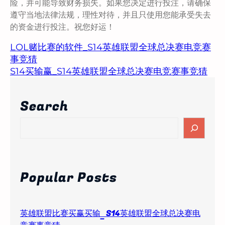
险，并可能导致财务损失。如果您决定进行投注，请确保
遵守当地法律法规，理性对待，并且只使用您能承受失去
的资金进行投注。祝您好运！
LOL赌比赛的软件_S14英雄联盟全球总决赛电竞赛
事竞猜
S14买输赢_S14英雄联盟全球总决赛电竞赛事竞猜
Search
S
e
a
r
c
Popular Posts
h
英雄联盟比赛买赢买输_S14英雄联盟全球总决赛电