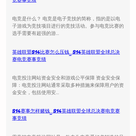
竞赛事竞猜
电竞是什么？ 电竞是电子竞技的简称，指的是以电
子游戏为竞技项目进行的竞技活动。参与电竞比赛的
选手需要有超强的游…
英雄联盟S14比赛怎么压钱_S14英雄联盟全球总决
赛电竞赛事竞猜
电竞投注网站资金安全和游戏公平保障 资金安全保
障：电竞投注网站通常采取多种措施来保障用户的资
金安全，包括使用安…
S14赛事怎样赌钱_S14英雄联盟全球总决赛电竞赛
事竞猜