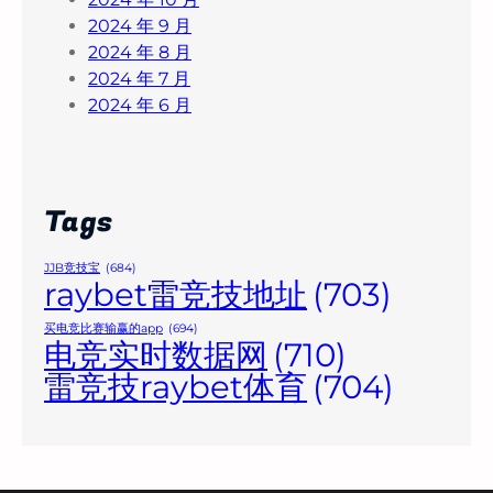
2024 年 9 月
2024 年 8 月
2024 年 7 月
2024 年 6 月
Tags
JJB竞技宝
(684)
raybet雷竞技地址
(703)
买电竞比赛输赢的app
(694)
电竞实时数据网
(710)
雷竞技raybet体育
(704)