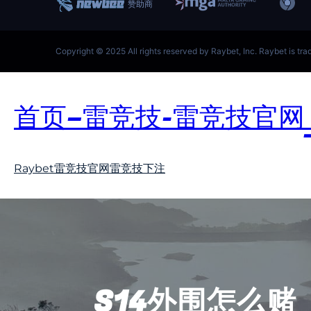
跳
至
首页–雷竞技-雷竞技官网_D
内
容
Raybet雷竞技官网
雷竞技下注
S14外围怎么赌