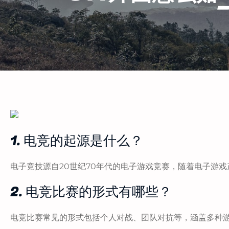
1. 电竞的起源是什么？
电子竞技源自20世纪70年代的电子游戏竞赛，随着电子游
2. 电竞比赛的形式有哪些？
电竞比赛常见的形式包括个人对战、团队对抗等，涵盖多种游