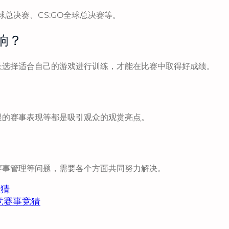
总决赛、CS:GO全球总决赛等。
响？
长选择适合自己的游戏进行训练，才能在比赛中取得好成绩。
眼的赛事表现等都是吸引观众的观赏亮点。
赛事管理等问题，需要各个方面共同努力解决。
竞猜
竞赛事竞猜