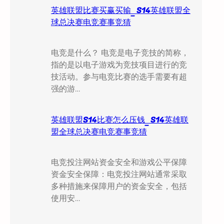
英雄联盟比赛买赢买输_S14英雄联盟全
球总决赛电竞赛事竞猜
电竞是什么？ 电竞是电子竞技的简称，
指的是以电子游戏为竞技项目进行的竞
技活动。参与电竞比赛的选手需要有超
强的游…
英雄联盟S14比赛怎么压钱_S14英雄联
盟全球总决赛电竞赛事竞猜
电竞投注网站资金安全和游戏公平保障
资金安全保障：电竞投注网站通常采取
多种措施来保障用户的资金安全，包括
使用安…