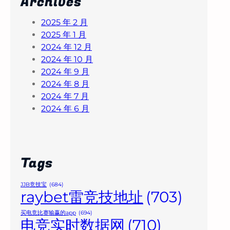
Archives
2025 年 2 月
2025 年 1 月
2024 年 12 月
2024 年 10 月
2024 年 9 月
2024 年 8 月
2024 年 7 月
2024 年 6 月
Tags
JJB竞技宝
(684)
raybet雷竞技地址
(703)
买电竞比赛输赢的app
(694)
电竞实时数据网
(710)