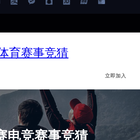
竞及体育赛事竞猜
立即加入
决赛电竞赛事竞猜