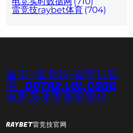
电竞实时数据网
(710)
雷竞技raybet体育
(704)
首页–雷竞技-雷竞技官
网_DOTA2,LOL,CSGO
电竞及体育赛事竞猜
RAYBET雷竞技官网