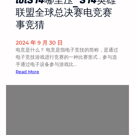
lolS14哪里压_S14英雄
雄
联盟全球总决赛电竞赛
联
盟
事竞猜
全
球
总
2024 年 9 月 30 日
决
电竞是什么？ 电竞是指电子竞技的简称，是通过
赛
电子竞技游戏进行竞赛的一种比赛形式，参与选
电
手通过电子设备参与游戏比…
竞
：
Read More
赛
l
事
o
竞
l
猜
S
1
4
哪
里