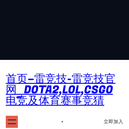
首页–雷竞技-雷竞技官
网_DOTA2,LOL,CSGO
电竞及体育赛事竞猜
立即加入