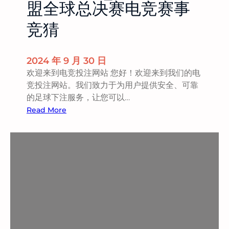
盟全球总决赛电竞赛事
联
盟
竞猜
全
球
总
2024 年 9 月 30 日
决
欢迎来到电竞投注网站 您好！欢迎来到我们的电
赛
竞投注网站。我们致力于为用户提供安全、可靠
电
的足球下注服务，让您可以…
竞
：
Read More
赛
S
事
1
竞
4
猜
赔
率
表
_
S
1