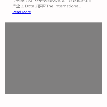
1. 中国电竞产业规模超900亿元，超越传统体育
赛
产业 2. Dota 2赛事“The Internationa…
电
：
Read More
竞
英
赛
雄
事
联
竞
盟
猜
S
1
4
怎
么
压
钱
_
S
1
4
英