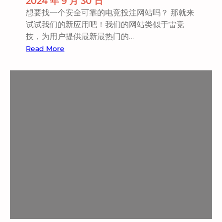
2024 年 9 月 30 日
想要找一个安全可靠的电竞投注网站吗？ 那就来
试试我们的新应用吧！我们的网站类似于雷竞
技，为用户提供最新最热门的…
：
Read More
英
雄
联
盟
在
哪
可
以
赌
比
赛
_
S
1