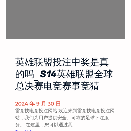
压
_
S
1
4
英
雄
联
盟
英雄联盟投注中奖是真
全
的吗_S14英雄联盟全球
球
总
总决赛电竞赛事竞猜
决
赛
电
2024 年 9 月 30 日
竞
雷竞技电竞投注网站 欢迎来到雷竞技电竞投注网
赛
站，我们为用户提供安全、可靠的足球下注服
事
务。 在这里，您可以通过我…
竞