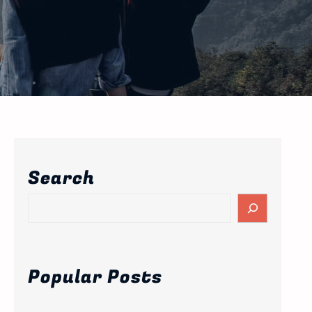
Search
S
e
a
r
c
Popular Posts
h