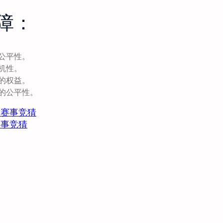
障：
公平性。
机性。
的权益。
的公平性。
竞赛事竞猜
赛事竞猜