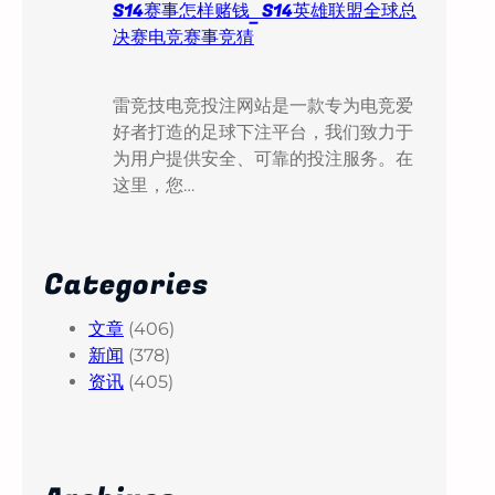
S14赛事怎样赌钱_S14英雄联盟全球总
决赛电竞赛事竞猜
雷竞技电竞投注网站是一款专为电竞爱
好者打造的足球下注平台，我们致力于
为用户提供安全、可靠的投注服务。在
这里，您…
Categories
文章
(406)
新闻
(378)
资讯
(405)