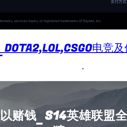
OTA2,LOL,CSGO电
可以赌钱_S14英雄联盟