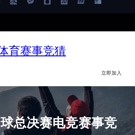
竞及体育赛事竞猜
立即加入
全球总决赛电竞赛事竞