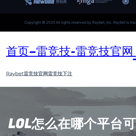
跳
至
首页–雷竞技-雷竞技官网_D
内
容
Raybet雷竞技官网
雷竞技下注
LOL怎么在哪个平台