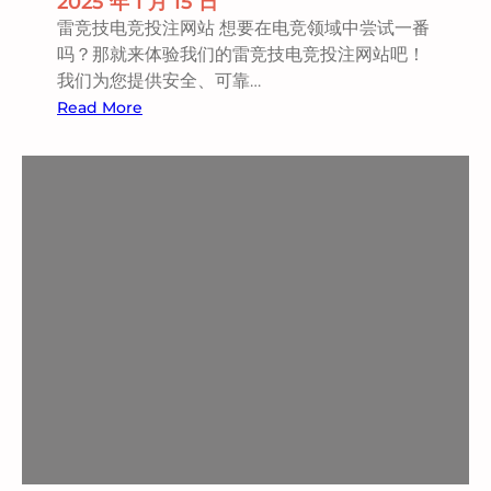
2025 年 1 月 15 日
雷竞技电竞投注网站 想要在电竞领域中尝试一番
吗？那就来体验我们的雷竞技电竞投注网站吧！
我们为您提供安全、可靠…
：
Read More
英
雄
联
盟
S
1
4
总
决
赛
投
注
赔
率