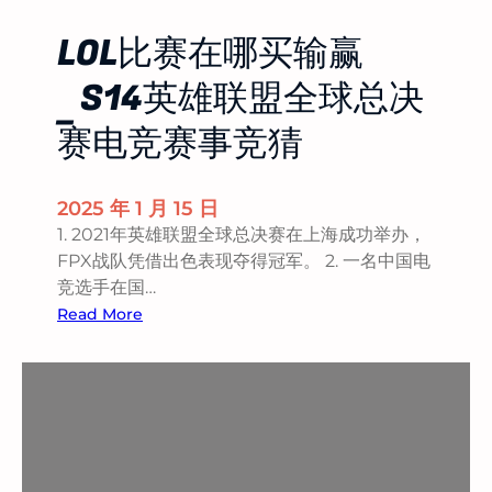
雄
联
LOL比赛在哪买输赢
盟
_S14英雄联盟全球总决
全
球
赛电竞赛事竞猜
总
决
赛
2025 年 1 月 15 日
电
1. 2021年英雄联盟全球总决赛在上海成功举办，
竞
FPX战队凭借出色表现夺得冠军。 2. 一名中国电
赛
竞选手在国…
事
：
Read More
竞
L
猜
O
L
比
赛
在