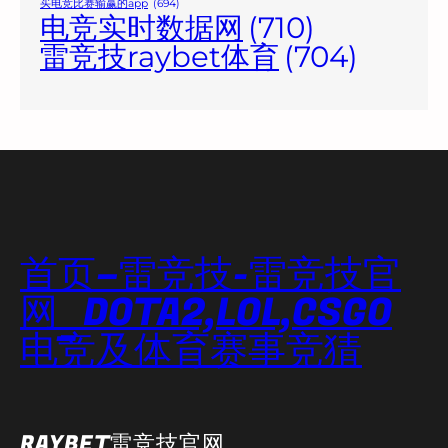
买电竞比赛输赢的app
(694)
电竞实时数据网
(710)
雷竞技raybet体育
(704)
首页–雷竞技-雷竞技官
网_DOTA2,LOL,CSGO
电竞及体育赛事竞猜
RAYBET雷竞技官网