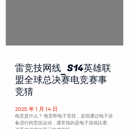
_
S
1
4
英
雄
联
盟
全
球
雷竞技网线_S14英雄联
总
盟全球总决赛电竞赛事
决
赛
竞猜
电
竞
赛
2025 年 1 月 14 日
事
电竞是什么？ 电竞即电子竞技，是指通过电子设
竞
备进行的竞技运动，通常指的是电子游戏比赛。
猜