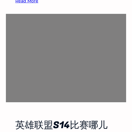
：
Read More
竞
雷
猜
竞
技
是
合
法
的
吗
_
S
1
4
英
雄
联
盟
全
英雄联盟S14比赛哪儿
球