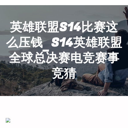
英雄联盟S14比赛这
么压钱_S14英雄联盟
全球总决赛电竞赛事
竞猜