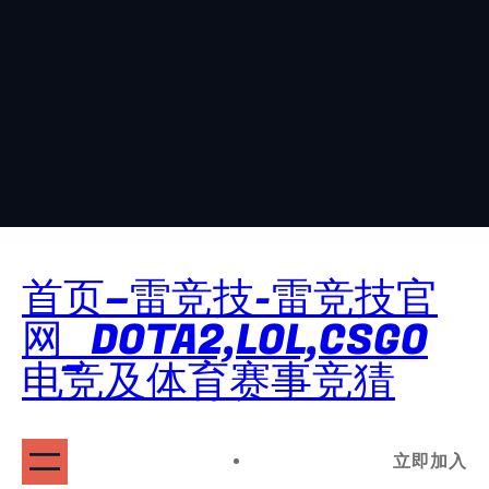
首页–雷竞技-雷竞技官
网_DOTA2,LOL,CSGO
电竞及体育赛事竞猜
立即加入