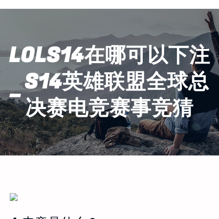
LOLS14在哪可以下注
_S14英雄联盟全球总
决赛电竞赛事竞猜