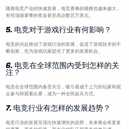
随着电竞产业的快速发展，电竞赛事的规模也越来越大，
有些顶级赛事的奖金甚至高达数百万美元。
5. 电竞对于游戏行业有何影响？
电竞的兴起推动了游戏行业的发展，促进了游戏技术的不
断创新，也为游戏玩家提供了更多的发展机会。
6. 电竞在全球范围内受到怎样的关
注？
电竞在全球范围内备受关注，吸引着成千上万的玩家和观
众参与和观看比赛，成为一种全民娱乐方式。
7. 电竞行业有怎样的发展趋势？
电竞行业的发展呈现出快速增长的趋势，未来将会有更多