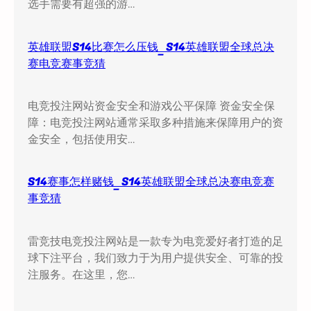
选手需要有超强的游…
英雄联盟S14比赛怎么压钱_S14英雄联盟全球总决
赛电竞赛事竞猜
电竞投注网站资金安全和游戏公平保障 资金安全保
障：电竞投注网站通常采取多种措施来保障用户的资
金安全，包括使用安…
S14赛事怎样赌钱_S14英雄联盟全球总决赛电竞赛
事竞猜
雷竞技电竞投注网站是一款专为电竞爱好者打造的足
球下注平台，我们致力于为用户提供安全、可靠的投
注服务。在这里，您…