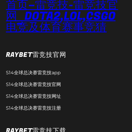
首页–雷竞技-雷竞技官
网_DOTA2,LOL,CSGO
电竞及体育赛事竞猜
RAYBET雷竞技官网
S14全球总决赛雷竞技app
S14全球总决赛雷竞技官网
S14全球总决赛雷竞技网址
S14全球总决赛雷竞技注册
RAYBET雷竞技下载