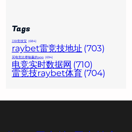
Tags
JJB竞技宝
(684)
raybet雷竞技地址
(703)
买电竞比赛输赢的app
(694)
电竞实时数据网
(710)
雷竞技raybet体育
(704)