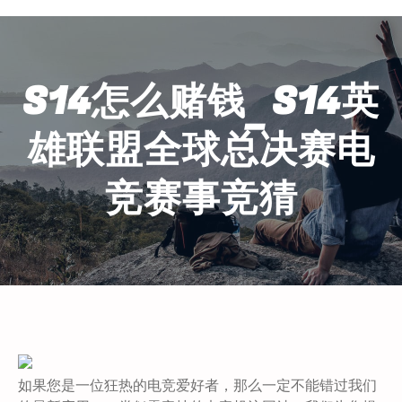
S14怎么赌钱_S14英
雄联盟全球总决赛电
竞赛事竞猜
如果您是一位狂热的电竞爱好者，那么一定不能错过我们