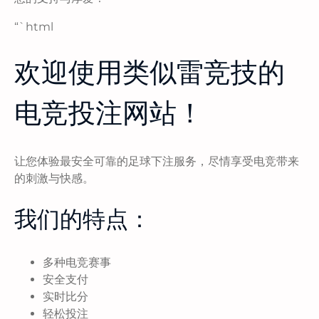
“`html
欢迎使用类似雷竞技的
电竞投注网站！
让您体验最安全可靠的足球下注服务，尽情享受电竞带来
的刺激与快感。
我们的特点：
多种电竞赛事
安全支付
实时比分
轻松投注