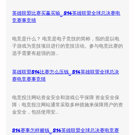
英雄联盟比赛买赢买输_S14英雄联盟全球总决赛电
竞赛事竞猜
电竞是什么？ 电竞是电子竞技的简称，指的是以电
子游戏为竞技项目进行的竞技活动。参与电竞比赛的
选手需要有超强的游…
英雄联盟S14比赛怎么压钱_S14英雄联盟全球总决
赛电竞赛事竞猜
电竞投注网站资金安全和游戏公平保障 资金安全保
障：电竞投注网站通常采取多种措施来保障用户的资
金安全，包括使用安…
S14赛事怎样赌钱_S14英雄联盟全球总决赛电竞赛