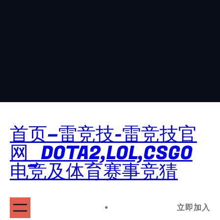
首页–雷竞技-雷竞技官
网_DOTA2,LOL,CSGO
电竞及体育赛事竞猜
立即加入