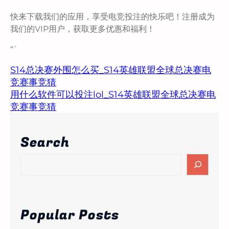
快来下载我们的应用，享受电竞投注的快乐吧！注册成为
我们的VIP用户，获取更多优惠和福利！
“`
S14总决赛外围怎么买_S14英雄联盟全球总决赛电
竞赛事竞猜
用什么软件可以投注lol_S14英雄联盟全球总决赛电
竞赛事竞猜
Search
S
e
a
r
c
Popular Posts
h