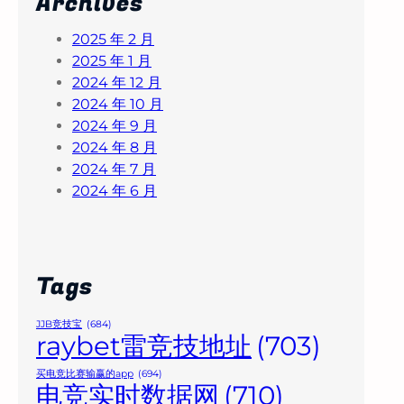
Archives
2025 年 2 月
2025 年 1 月
2024 年 12 月
2024 年 10 月
2024 年 9 月
2024 年 8 月
2024 年 7 月
2024 年 6 月
Tags
JJB竞技宝
(684)
raybet雷竞技地址
(703)
买电竞比赛输赢的app
(694)
电竞实时数据网
(710)