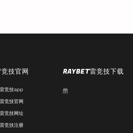
T雷竞技官网
RAYBET雷竞技下载
雷竞技app
赛雷竞技官网
赛雷竞技网址
赛雷竞技注册