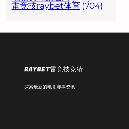
雷竞技raybet体育
(704)
RAYBET雷竞技竞猜
探索最新的电竞赛事资讯