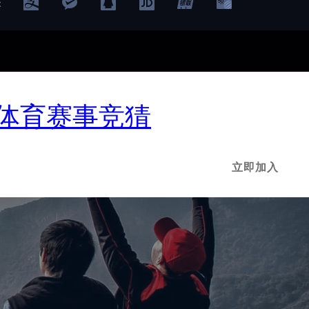
竞及体育赛事竞猜
立即加入