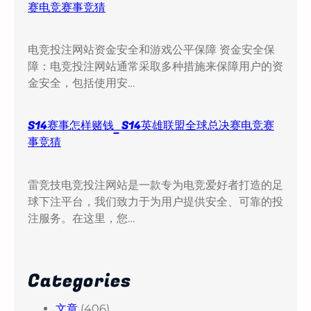
赛电竞赛事竞猜
电竞投注网站资金安全和游戏公平保障 资金安全保
障：电竞投注网站通常采取多种措施来保障用户的资
金安全，包括使用安…
S14赛事怎样赌钱_S14英雄联盟全球总决赛电竞赛
事竞猜
雷竞技电竞投注网站是一款专为电竞爱好者打造的足
球下注平台，我们致力于为用户提供安全、可靠的投
注服务。在这里，您…
Categories
文章
(406)