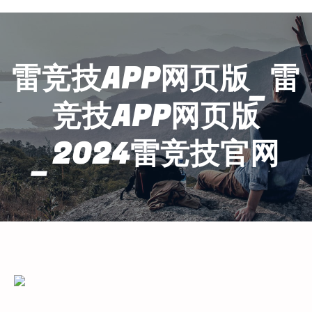
雷竞技APP网页版_雷
竞技APP网页版
_2024雷竞技官网