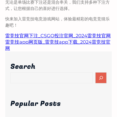
无论是单场比赛下注还是混合串关，我们支持多种下注方
式，让您根据自己的喜好进行选择。
快来加入雷竞技电竞游戏网站，体验最精彩的电竞竞猜乐
趣吧！
雷竞技官网下注_CSGO投注官网_2024雷竞技官网
雷竞技app网页版_雷竞技app下载_2024雷竞技官
网
Search
S
e
a
r
c
Popular Posts
h