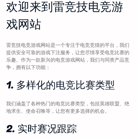
欢迎来到雷竞技电竞游
戏网站
雷竞技电竞游戏网站是一个专注于电竞竞猜的平台，我们
提供安全可靠的游戏下注服务，让您尽情享受电竞比赛的
乐趣。作为一款新兴的电竞游戏网站，我们与同类产品竞
争，拥有以下功能：
1. 多样化的电竞比赛类型
我们涵盖了各种热门的电竞比赛类型，包括英雄联盟、绝
地求生、使命召唤等，让您有更多选择的机会。
2. 实时赛况跟踪