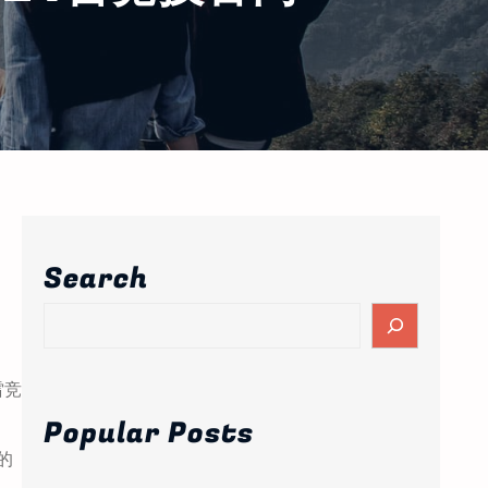
Search
S
e
a
雷竞
r
c
Popular Posts
h
的