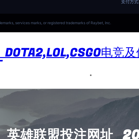
OTA2,LOL,CSGO电
_英雄联盟投注网址_2