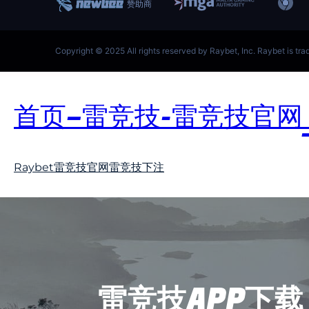
跳
至
首页–雷竞技-雷竞技官网_D
内
容
Raybet雷竞技官网
雷竞技下注
雷竞技APP下载