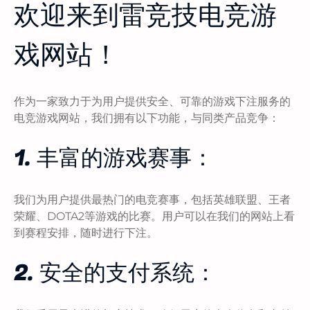
欢迎来到雷竞技电竞游
戏网站！
作为一家致力于为用户提供安全、可靠的游戏下注服务的
电竞游戏网站，我们拥有以下功能，与同类产品竞争：
1. 丰富的游戏赛事：
我们为用户提供最热门的电竞赛事，包括英雄联盟、王者
荣耀、DOTA2等游戏的比赛。用户可以在我们的网站上看
到赛程安排，随时进行下注。
2. 安全的支付系统：