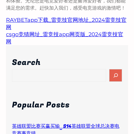
和体验。无论您是电竞爱好者还是赌博爱好者，我们都能
满足您的需求。赶快加入我们，感受电竞游戏的激情吧！
RAYBETapp下载_雷竞技官网地址_2024雷竞技官
网
csgo竞猜网址_雷竞技app网页版_2024雷竞技官
网
Search
S
e
a
r
c
Popular Posts
h
英雄联盟比赛买赢买输_S14英雄联盟全球总决赛电
竞赛事竞猜