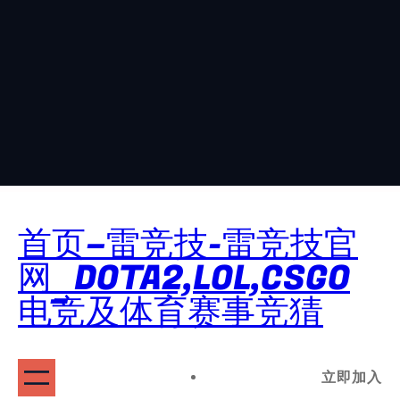
首页–雷竞技-雷竞技官
网_DOTA2,LOL,CSGO
电竞及体育赛事竞猜
立即加入