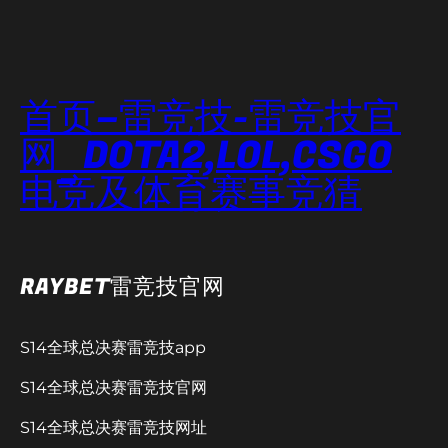
首页–雷竞技-雷竞技官
网_DOTA2,LOL,CSGO
电竞及体育赛事竞猜
RAYBET雷竞技官网
S14全球总决赛雷竞技app
S14全球总决赛雷竞技官网
S14全球总决赛雷竞技网址