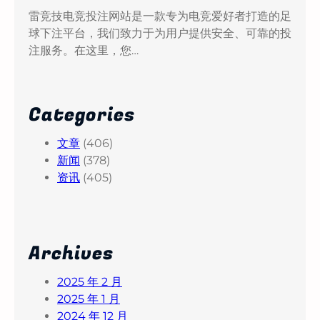
雷竞技电竞投注网站是一款专为电竞爱好者打造的足
球下注平台，我们致力于为用户提供安全、可靠的投
注服务。在这里，您…
Categories
文章
(406)
新闻
(378)
资讯
(405)
Archives
2025 年 2 月
2025 年 1 月
2024 年 12 月