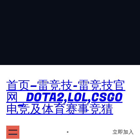
首页–雷竞技-雷竞技官
网_DOTA2,LOL,CSGO
电竞及体育赛事竞猜
立即加入