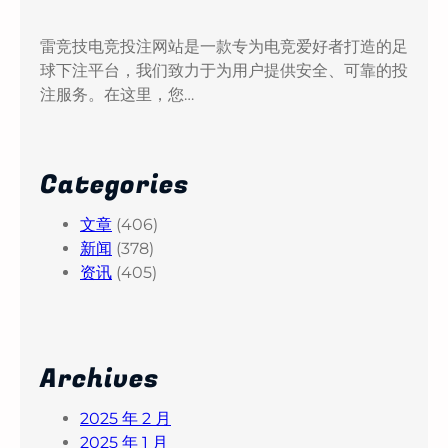
雷竞技电竞投注网站是一款专为电竞爱好者打造的足
球下注平台，我们致力于为用户提供安全、可靠的投
注服务。在这里，您…
Categories
文章
(406)
新闻
(378)
资讯
(405)
Archives
2025 年 2 月
2025 年 1 月