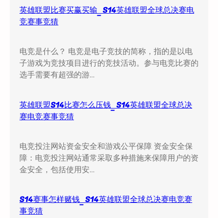
英雄联盟比赛买赢买输_S14英雄联盟全球总决赛电
竞赛事竞猜
电竞是什么？ 电竞是电子竞技的简称，指的是以电
子游戏为竞技项目进行的竞技活动。参与电竞比赛的
选手需要有超强的游…
英雄联盟S14比赛怎么压钱_S14英雄联盟全球总决
赛电竞赛事竞猜
电竞投注网站资金安全和游戏公平保障 资金安全保
障：电竞投注网站通常采取多种措施来保障用户的资
金安全，包括使用安…
S14赛事怎样赌钱_S14英雄联盟全球总决赛电竞赛
事竞猜