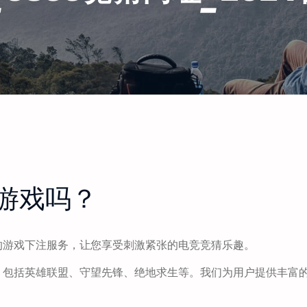
游戏吗？
的游戏下注服务，让您享受刺激紧张的电竞竞猜乐趣。
，包括英雄联盟、守望先锋、绝地求生等。我们为用户提供丰富