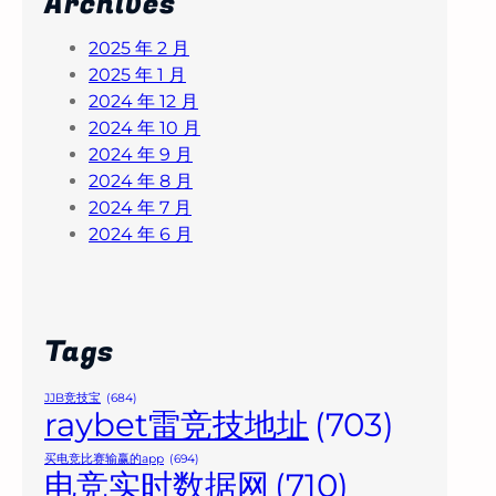
Archives
2025 年 2 月
2025 年 1 月
2024 年 12 月
2024 年 10 月
2024 年 9 月
2024 年 8 月
2024 年 7 月
2024 年 6 月
Tags
JJB竞技宝
(684)
raybet雷竞技地址
(703)
买电竞比赛输赢的app
(694)
电竞实时数据网
(710)