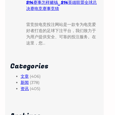
S14赛事怎样赌钱_S14英雄联盟全球总
决赛电竞赛事竞猜
雷竞技电竞投注网站是一款专为电竞爱
好者打造的足球下注平台，我们致力于
为用户提供安全、可靠的投注服务。在
这里，您…
Categories
文章
(406)
新闻
(378)
资讯
(405)