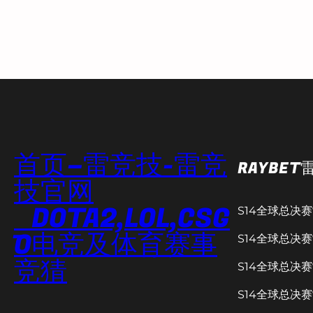
首页–雷竞技-雷竞
RAYBE
技官网
_DOTA2,LOL,CSG
S14全球总决赛
O电竞及体育赛事
S14全球总决
竞猜
S14全球总决
S14全球总决