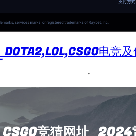
OTA2,LOL,CSGO电
_CSGO竞猜网址_202