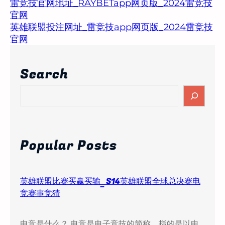
雷竞技官网地址_RAYBETapp网页版_2024雷竞技
官网
英雄联盟投注网址_雷竞技app网页版_2024雷竞技
官网
Search
S
e
a
r
c
Popular Posts
h
英雄联盟比赛买赢买输_S14英雄联盟全球总决赛电
竞赛事竞猜
电竞是什么？ 电竞是电子竞技的简称，指的是以电