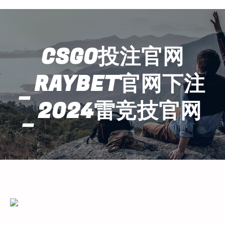
CSGO投注官网
_RAYBET官网下注
_2024雷竞技官网