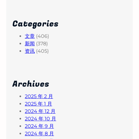
Categories
文章
(406)
新闻
(378)
资讯
(405)
Archives
2025 年 2 月
2025 年 1 月
2024 年 12 月
2024 年 10 月
2024 年 9 月
2024 年 8 月