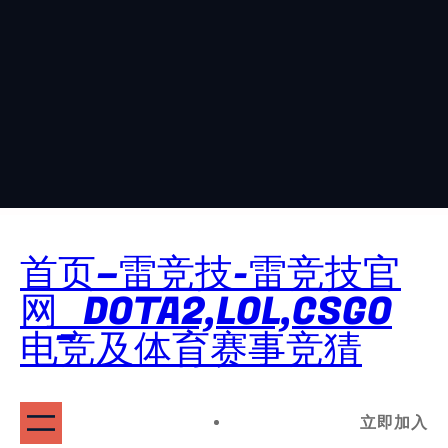
首页–雷竞技-雷竞技官
网_DOTA2,LOL,CSGO
电竞及体育赛事竞猜
立即加入