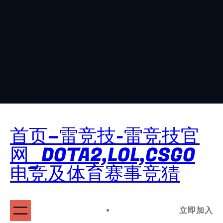
首页–雷竞技-雷竞技官
网_DOTA2,LOL,CSGO
电竞及体育赛事竞猜
立即加入