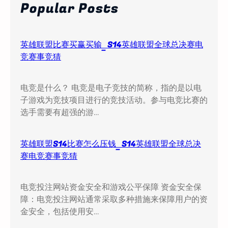
c
Popular Posts
h
英雄联盟比赛买赢买输_S14英雄联盟全球总决赛电
竞赛事竞猜
电竞是什么？ 电竞是电子竞技的简称，指的是以电
子游戏为竞技项目进行的竞技活动。参与电竞比赛的
选手需要有超强的游…
英雄联盟S14比赛怎么压钱_S14英雄联盟全球总决
赛电竞赛事竞猜
电竞投注网站资金安全和游戏公平保障 资金安全保
障：电竞投注网站通常采取多种措施来保障用户的资
金安全，包括使用安…