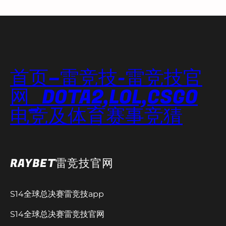
首页–雷竞技-雷竞技官
网_DOTA2,LOL,CSGO
电竞及体育赛事竞猜
RAYBET雷竞技官网
S14全球总决赛雷竞技app
S14全球总决赛雷竞技官网