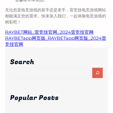
无论您是电竞游戏的新手还是老手，雷竞技电竞游戏网站
都能满足您的需求。快来加入我们，一起体验电竞游戏的
精彩吧！
RAYBET网站_雷竞技官网_2024雷竞技官网
RAYBETapp网页版_RAYBETapp网页版_2024雷
竞技官网
Search
S
e
a
r
c
Popular Posts
h