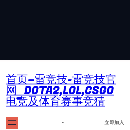
首页–雷竞技-雷竞技官
网_DOTA2,LOL,CSGO
电竞及体育赛事竞猜
立即加入