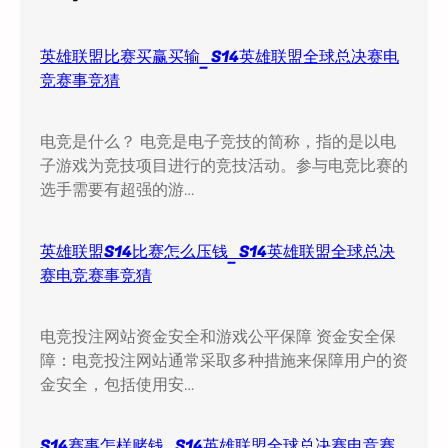
英雄联盟比赛买赢买输_S14英雄联盟全球总决赛电
竞赛事竞猜
电竞是什么？ 电竞是电子竞技的简称，指的是以电
子游戏为竞技项目进行的竞技活动。参与电竞比赛的
选手需要有超强的游…
英雄联盟S14比赛怎么压钱_S14英雄联盟全球总决
赛电竞赛事竞猜
电竞投注网站资金安全和游戏公平保障 资金安全保
障：电竞投注网站通常采取多种措施来保障用户的资
金安全，包括使用安…
S14赛事怎样赌钱_S14英雄联盟全球总决赛电竞赛