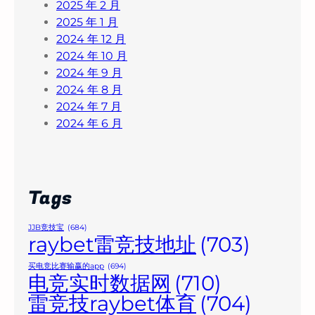
2025 年 2 月
2025 年 1 月
2024 年 12 月
2024 年 10 月
2024 年 9 月
2024 年 8 月
2024 年 7 月
2024 年 6 月
Tags
JJB竞技宝
(684)
raybet雷竞技地址
(703)
买电竞比赛输赢的app
(694)
电竞实时数据网
(710)
雷竞技raybet体育
(704)