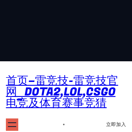
首页–雷竞技-雷竞技官
网_DOTA2,LOL,CSGO
电竞及体育赛事竞猜
立即加入