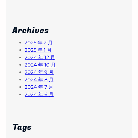
Archives
2025 年 2 月
2025 年 1 月
2024 年 12 月
2024 年 10 月
2024 年 9 月
2024 年 8 月
2024 年 7 月
2024 年 6 月
Tags