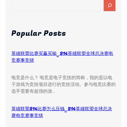
S
e
a
r
c
Popular Posts
h
英雄联盟比赛买赢买输_S14英雄联盟全球总决赛电
竞赛事竞猜
电竞是什么？ 电竞是电子竞技的简称，指的是以电
子游戏为竞技项目进行的竞技活动。参与电竞比赛的
选手需要有超强的游…
英雄联盟S14比赛怎么压钱_S14英雄联盟全球总决
赛电竞赛事竞猜