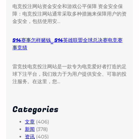
电竞投注网站资金安全和游戏公平保障 资金安全保
障：电竞投注网站通常采取多种措施来保障用户的资
金安全，包括使用安…
S14赛事怎样赌钱_S14英雄联盟全球总决赛电竞赛
事竞猜
雷竞技电竞投注网站是一款专为电竞爱好者打造的足
球下注平台，我们致力于为用户提供安全、可靠的投
注服务。在这里，您…
Categories
文章
(406)
新闻
(378)
资讯
(405)