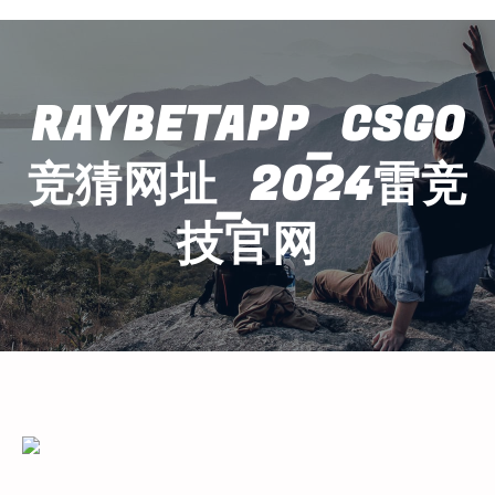
RAYBETAPP_CSGO
竞猜网址_2024雷竞
技官网