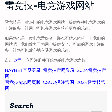
雷竞技-电竞游戏网站
雷竞技是一款热门的电竞游戏网站，提供多种电竞游戏的
下注服务，让用户可以在游戏中获得更多的乐趣。
如果您也是一位电竞爱好者，那么不妨来体验一下我们的
网站吧！我们致力于为用户提供安全、可靠的游戏下注服
务，让您可以放心地享受游戏的乐趣。
点击
这里
，立即注册并开始您的电竞游戏之旅！
RAYBET官网登录_雷竞技官网登录_2024雷竞技官
网
雷竞技app网页版_CSGO投注官网_2024雷竞技官
网
Search