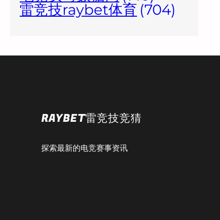
雷竞技raybet体育
(704)
RAYBET雷竞技竞猜
探索最新的电竞赛事资讯