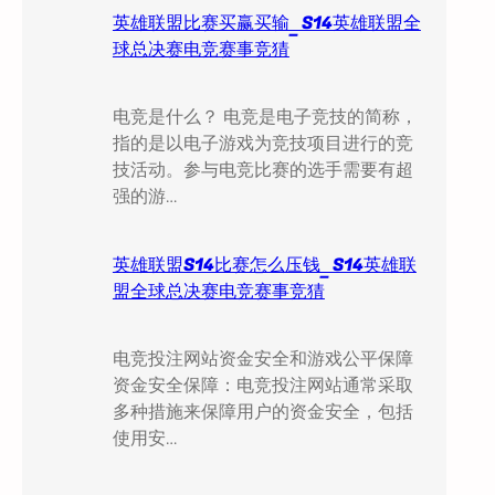
英雄联盟比赛买赢买输_S14英雄联盟全
球总决赛电竞赛事竞猜
电竞是什么？ 电竞是电子竞技的简称，
指的是以电子游戏为竞技项目进行的竞
技活动。参与电竞比赛的选手需要有超
强的游…
英雄联盟S14比赛怎么压钱_S14英雄联
盟全球总决赛电竞赛事竞猜
电竞投注网站资金安全和游戏公平保障
资金安全保障：电竞投注网站通常采取
多种措施来保障用户的资金安全，包括
使用安…