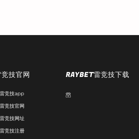
T雷竞技官网
RAYBET雷竞技下载
雷竞技app
赛雷竞技官网
赛雷竞技网址
赛雷竞技注册