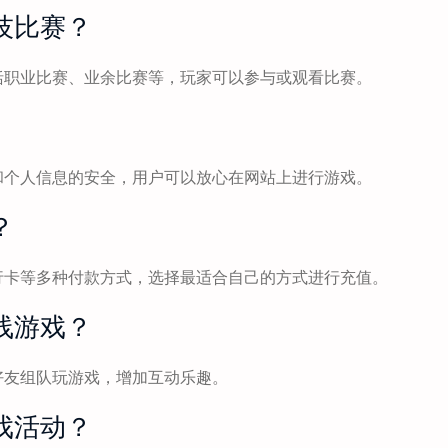
技比赛？
括职业比赛、业余比赛等，玩家可以参与或观看比赛。
和个人信息的安全，用户可以放心在网站上进行游戏。
？
行卡等多种付款方式，选择最适合自己的方式进行充值。
线游戏？
好友组队玩游戏，增加互动乐趣。
戏活动？