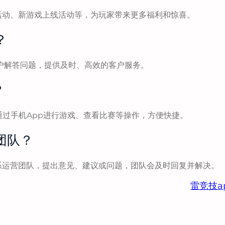
活动、新游戏上线活动等，为玩家带来更多福利和惊喜。
？
户解答问题，提供及时、高效的客户服务。
？
通过手机App进行游戏、查看比赛等操作，方便快捷。
团队？
系运营团队，提出意见、建议或问题，团队会及时回复并解决。
雷竞技a