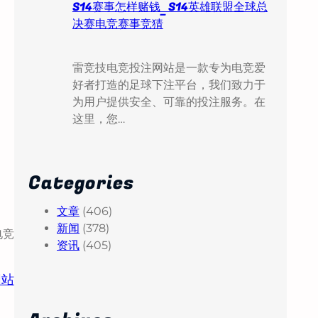
S14赛事怎样赌钱_S14英雄联盟全球总
决赛电竞赛事竞猜
雷竞技电竞投注网站是一款专为电竞爱
好者打造的足球下注平台，我们致力于
为用户提供安全、可靠的投注服务。在
这里，您…
Categories
文章
(406)
新闻
(378)
电竞
资讯
(405)
网站