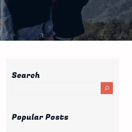
Search
S
e
a
r
c
Popular Posts
h