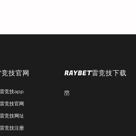
T雷竞技官网
RAYBET雷竞技下载
雷竞技app
赛雷竞技官网
赛雷竞技网址
赛雷竞技注册