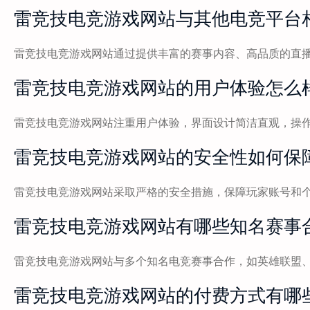
雷竞技电竞游戏网站与其他电竞平台
雷竞技电竞游戏网站通过提供丰富的赛事内容、高品质的直
雷竞技电竞游戏网站的用户体验怎么
雷竞技电竞游戏网站注重用户体验，界面设计简洁直观，操
雷竞技电竞游戏网站的安全性如何保
雷竞技电竞游戏网站采取严格的安全措施，保障玩家账号和
雷竞技电竞游戏网站有哪些知名赛事
雷竞技电竞游戏网站与多个知名电竞赛事合作，如英雄联盟、
雷竞技电竞游戏网站的付费方式有哪