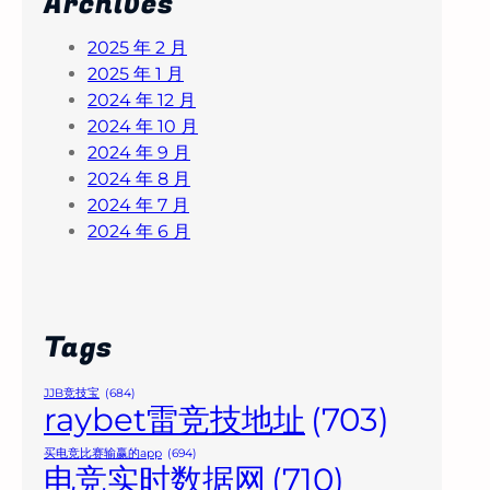
Archives
2025 年 2 月
2025 年 1 月
2024 年 12 月
2024 年 10 月
2024 年 9 月
2024 年 8 月
2024 年 7 月
2024 年 6 月
Tags
JJB竞技宝
(684)
raybet雷竞技地址
(703)
买电竞比赛输赢的app
(694)
电竞实时数据网
(710)