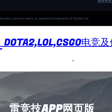
OTA2,LOL,CSGO电
雷竞技APP网页版