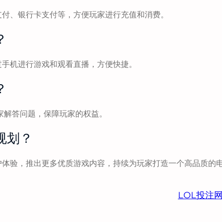
支付、银行卡支付等，方便玩家进行充值和消费。
？
过手机进行游戏和观看直播，方便快捷。
？
家解答问题，保障玩家的权益。
规划？
户体验，推出更多优质游戏内容，持续为玩家打造一个高品质的
LOL投注