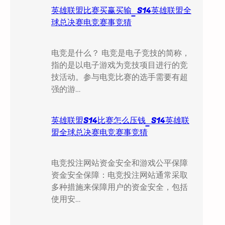
英雄联盟比赛买赢买输_S14英雄联盟全
球总决赛电竞赛事竞猜
电竞是什么？ 电竞是电子竞技的简称，
指的是以电子游戏为竞技项目进行的竞
技活动。参与电竞比赛的选手需要有超
强的游…
英雄联盟S14比赛怎么压钱_S14英雄联
盟全球总决赛电竞赛事竞猜
电竞投注网站资金安全和游戏公平保障
资金安全保障：电竞投注网站通常采取
多种措施来保障用户的资金安全，包括
使用安…