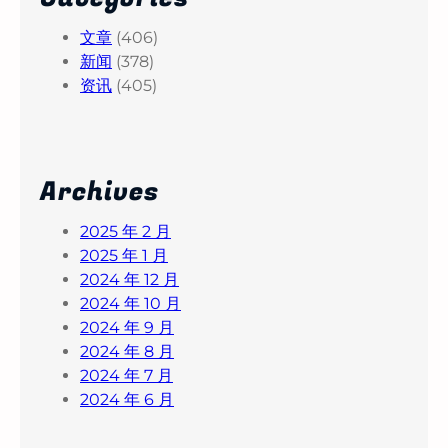
文章
(406)
新闻
(378)
资讯
(405)
Archives
2025 年 2 月
2025 年 1 月
2024 年 12 月
2024 年 10 月
2024 年 9 月
2024 年 8 月
2024 年 7 月
2024 年 6 月