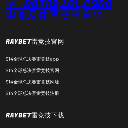
网_DOTA2,LOL,CSGO
电竞及体育赛事竞猜
RAYBET雷竞技官网
S14全球总决赛雷竞技app
S14全球总决赛雷竞技官网
S14全球总决赛雷竞技网址
S14全球总决赛雷竞技注册
RAYBET雷竞技下载