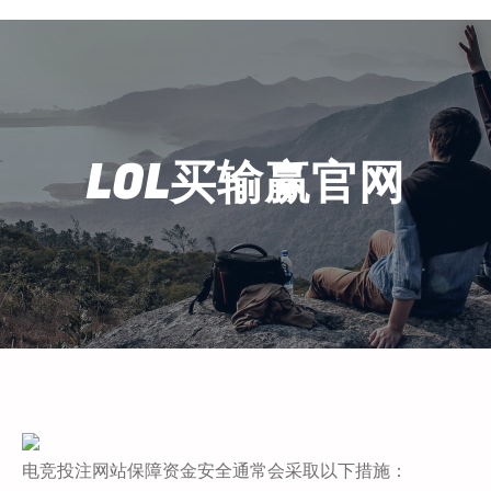
LOL买输赢官网
电竞投注网站保障资金安全通常会采取以下措施：