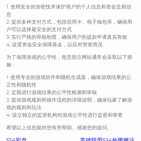
1. 使用安全的加密技术保护用户的个人信息和资金交易信
息
2. 提供多种支付方式，包括信用卡、电子钱包等，确保用
户可以选择最安全的支付方式
3. 实行严格的审核制度，确保用户的提款申请真实有效
4. 设置资金安全保障基金，以应对突发情况
为了保障游戏的公平性，电竞投注网站通常会采取以下措
施：
1. 使用专业的游戏软件和随机生成器，确保游戏结果的公
正性和随机性
2. 定期进行游戏结果的公平性检测和审核
3. 提供游戏规则和操作流程的详细说明，确保玩家了解游
戏的规则和玩法
4. 设立独立的监管机构对游戏公平性进行监督和审查
希望以上信息能对您有所帮助。感谢您的提问。
S14彩盘
英雄联盟S14外围赌注