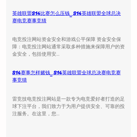
英雄联盟S14比赛怎么压钱_S14英雄联盟全球总决
赛电竞赛事竞猜
电竞投注网站资金安全和游戏公平保障 资金安全保
障：电竞投注网站通常采取多种措施来保障用户的资
金安全，包括使用安…
S14赛事怎样赌钱_S14英雄联盟全球总决赛电竞赛
事竞猜
雷竞技电竞投注网站是一款专为电竞爱好者打造的足
球下注平台，我们致力于为用户提供安全、可靠的投
注服务。在这里，您…