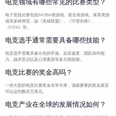
电竞领域有哪些常见的比赛类型？
电子竞技比赛包括MOBA类游戏、射击类游戏、体育类游
戏等多种类型，如《英雄联盟》、《守望先锋》、
《FIFA》等。
电竞选手通常需要具备哪些技能？
电竞选手需要具备出色的手速、反应速度、团队协作能
力、战术意识以及心理素质等多方面技能。
电竞比赛的奖金高吗？
一些大型的电竞比赛奖金非常丰厚，顶级赛事的奖金甚至
可以达到数百万美元。
电竞产业在全球的发展情况如何？