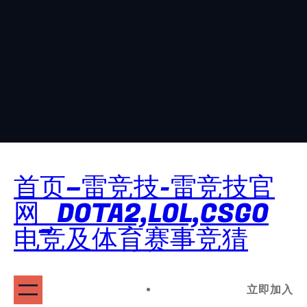
首页–雷竞技-雷竞技官
网_DOTA2,LOL,CSGO
电竞及体育赛事竞猜
立即加入