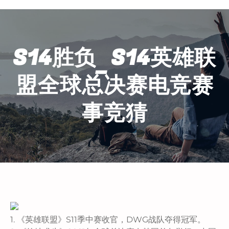
S14胜负_S14英雄联
盟全球总决赛电竞赛
事竞猜
1. 《英雄联盟》S11季中赛收官，DWG战队夺得冠军。