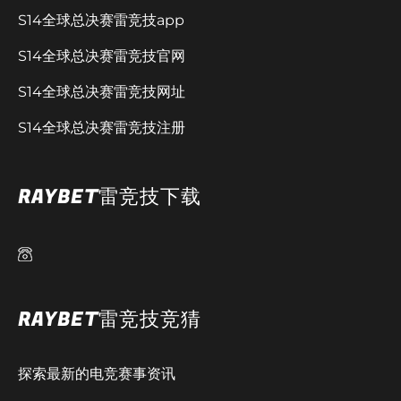
S14全球总决赛雷竞技app
S14全球总决赛雷竞技官网
S14全球总决赛雷竞技网址
S14全球总决赛雷竞技注册
RAYBET雷竞技下载
RAYBET雷竞技竞猜
探索最新的电竞赛事资讯