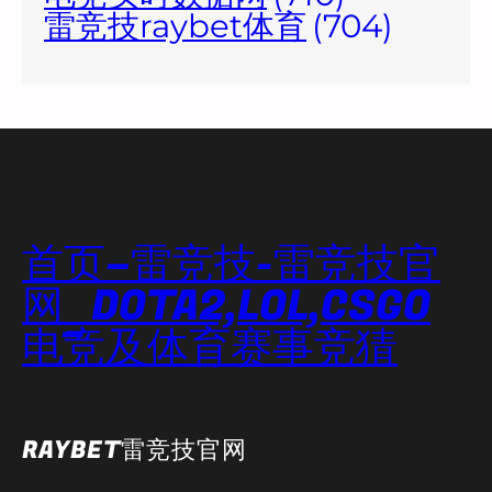
雷竞技raybet体育
(704)
首页–雷竞技-雷竞技官
网_DOTA2,LOL,CSGO
电竞及体育赛事竞猜
RAYBET雷竞技官网