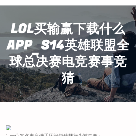
LOL买输赢下载什么
APP_S14英雄联盟全
球总决赛电竞赛事竞
猜
1. 一位知名电竞选手因涉嫌违规行为被禁赛；