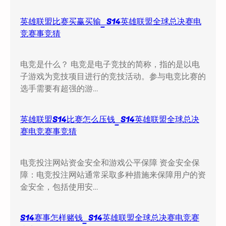
英雄联盟比赛买赢买输_S14英雄联盟全球总决赛电
竞赛事竞猜
电竞是什么？ 电竞是电子竞技的简称，指的是以电
子游戏为竞技项目进行的竞技活动。参与电竞比赛的
选手需要有超强的游…
英雄联盟S14比赛怎么压钱_S14英雄联盟全球总决
赛电竞赛事竞猜
电竞投注网站资金安全和游戏公平保障 资金安全保
障：电竞投注网站通常采取多种措施来保障用户的资
金安全，包括使用安…
S14赛事怎样赌钱_S14英雄联盟全球总决赛电竞赛