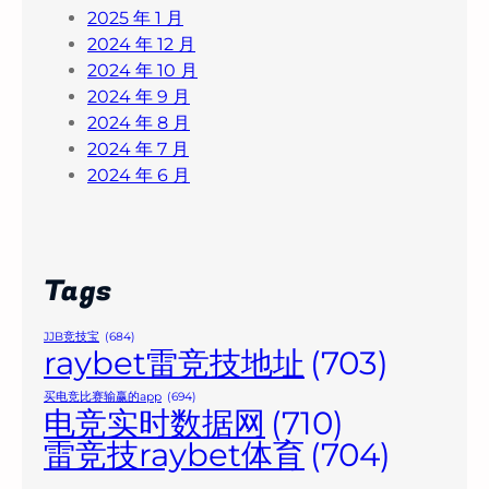
2025 年 1 月
2024 年 12 月
2024 年 10 月
2024 年 9 月
2024 年 8 月
2024 年 7 月
2024 年 6 月
Tags
JJB竞技宝
(684)
raybet雷竞技地址
(703)
买电竞比赛输赢的app
(694)
电竞实时数据网
(710)
雷竞技raybet体育
(704)