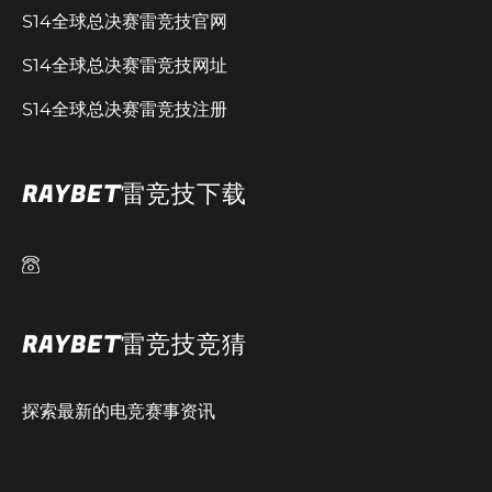
S14全球总决赛雷竞技官网
S14全球总决赛雷竞技网址
S14全球总决赛雷竞技注册
RAYBET雷竞技下载
RAYBET雷竞技竞猜
探索最新的电竞赛事资讯