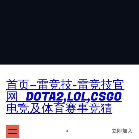
首页–雷竞技-雷竞技官
网_DOTA2,LOL,CSGO
电竞及体育赛事竞猜
立即加入