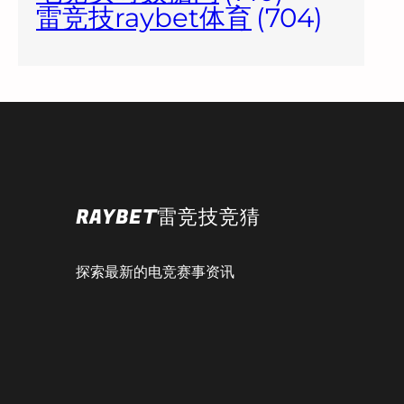
雷竞技raybet体育
(704)
RAYBET雷竞技竞猜
探索最新的电竞赛事资讯