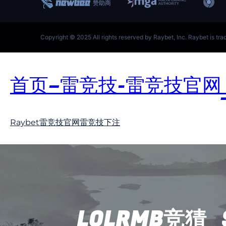
跳
至
首页–雷竞技-雷竞技官网_D
内
容
Raybet雷竞技官网
雷竞技下注
LOLRMB竞