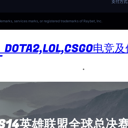
OTA2,LOL,CSGO电
猜_S14英雄联盟全球总