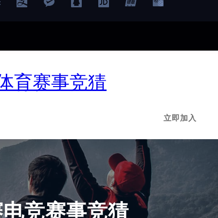
竞及体育赛事竞猜
立即加入
决赛电竞赛事竞猜