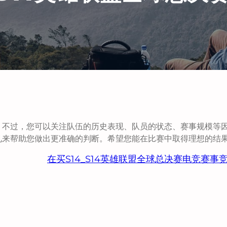
。不过，您可以关注队伍的历史表现、队员的状态、赛事规模等
见来帮助您做出更准确的判断。希望您能在比赛中取得理想的结
在买S14_S14英雄联盟全球总决赛电竞赛事