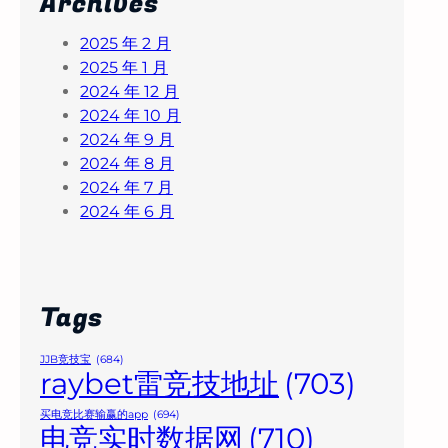
Archives
2025 年 2 月
2025 年 1 月
2024 年 12 月
2024 年 10 月
2024 年 9 月
2024 年 8 月
2024 年 7 月
2024 年 6 月
Tags
JJB竞技宝
(684)
raybet雷竞技地址
(703)
买电竞比赛输赢的app
(694)
电竞实时数据网
(710)