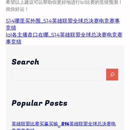
希望以上建议可以帮助你更好地进行lpl比赛的竞猜预测！
祝你好运！
S14哪里买外围_S14英雄联盟全球总决赛电竞赛事
竞猜
lol各主播盘口在哪_S14英雄联盟全球总决赛电竞赛
事竞猜
Search
S
e
a
r
c
Popular Posts
h
英雄联盟比赛买赢买输_S14英雄联盟全球总决赛电