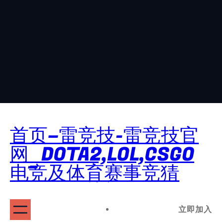
首页–雷竞技-雷竞技官
网_DOTA2,LOL,CSGO
电竞及体育赛事竞猜
立即加入