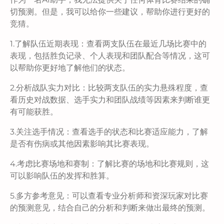
切预测。但是，我可以给你一些建议，帮助你进行更好的
竞猜。
1.了解队伍近期表现：查看两支队伍在最近几场比赛中的
表现，包括胜负记录、个人表现和团队配合等情况，这可
以帮助你更好地了解他们的状态。
2.分析战队实力对比：比较两支队伍的实力悬殊程度，查
看历史对战数据、选手实力和团队战绩等因素来判断谁更
有可能获胜。
3.关注选手情况：查看选手的状态和比赛适应能力，了解
是否有伤病或其他因素影响其比赛表现。
4.考虑比赛场地和赛制：了解比赛的场地和比赛规则，这
可以影响队伍的发挥和胜算。
5.多方参考意见：可以查看专业分析师和资深玩家对比赛
的预测意见，结合自己的分析和判断来做出最终的预测。