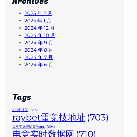
Archives
2025 年 2 月
2025 年 1 月
2024 年 12 月
2024 年 10 月
2024 年 9 月
2024 年 8 月
2024 年 7 月
2024 年 6 月
Tags
JJB竞技宝
(684)
raybet雷竞技地址
(703)
买电竞比赛输赢的app
(694)
电竞实时数据网
(710)