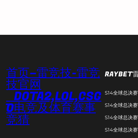
首页–雷竞技-雷竞
RAYBE
技官网
_DOTA2,LOL,CSG
S14全球总决赛
O电竞及体育赛事
S14全球总决
竞猜
S14全球总决
S14全球总决