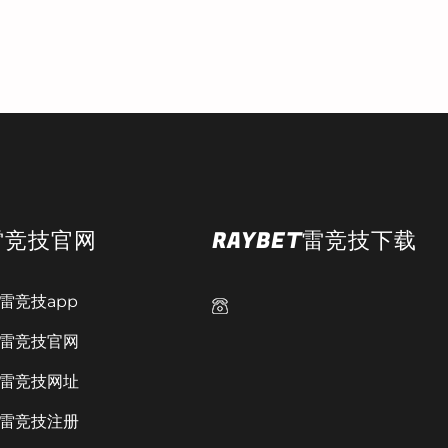
T雷竞技官网
RAYBET雷竞技下载
雷竞技app
赛雷竞技官网
赛雷竞技网址
赛雷竞技注册