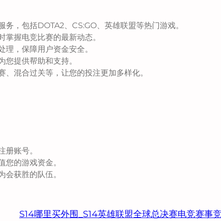
，包括DOTA2、CS:GO、英雄联盟等热门游戏。
时掌握电竞比赛的最新动态。
处理，保障用户资金安全。
为您提供帮助和支持。
赛、混合过关等，让您的投注更加多样化。
：
注册账号。
值您的游戏资金。
为会获胜的队伍。
S14哪里买外围_S14英雄联盟全球总决赛电竞赛事