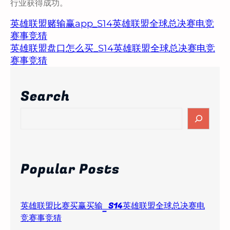
行业获得成功。
英雄联盟赌输赢app_S14英雄联盟全球总决赛电竞
赛事竞猜
英雄联盟盘口怎么买_S14英雄联盟全球总决赛电竞
赛事竞猜
Search
S
e
a
r
c
Popular Posts
h
英雄联盟比赛买赢买输_S14英雄联盟全球总决赛电
竞赛事竞猜