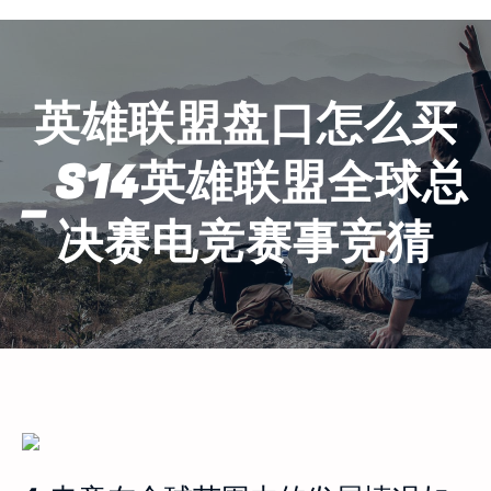
英雄联盟盘口怎么买
_S14英雄联盟全球总
决赛电竞赛事竞猜