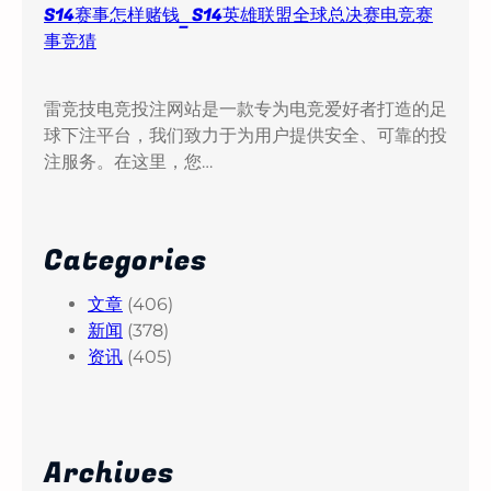
S14赛事怎样赌钱_S14英雄联盟全球总决赛电竞赛
事竞猜
雷竞技电竞投注网站是一款专为电竞爱好者打造的足
球下注平台，我们致力于为用户提供安全、可靠的投
注服务。在这里，您…
Categories
文章
(406)
新闻
(378)
资讯
(405)
Archives