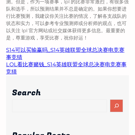
测。但是，作为一项赛事，lpl 的比赛非常激烈，有很多强
队和选手，所以预测结果并不总是确定的。如果你想要进
行比赛预测，我建议你关注比赛的情况，了解各支战队的
状态和实力，可以参考专业预测师或分析师的观点，也可
以关注 lpl 官方网站或社交媒体获得更多信息。最重要的
是，尊重游戏，享受比赛，祝你好运！
S14可以买输赢吗_S14英雄联盟全球总决赛电竞赛
事竞猜
LOL看比赛赌钱_S14英雄联盟全球总决赛电竞赛事
竞猜
Search
S
e
a
r
c