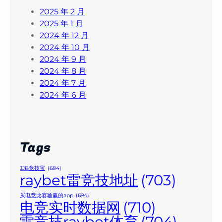
2025 年 2 月
2025 年 1 月
2024 年 12 月
2024 年 10 月
2024 年 9 月
2024 年 8 月
2024 年 7 月
2024 年 6 月
Tags
JJB竞技宝
(684)
raybet雷竞技地址
(703)
买电竞比赛输赢的app
(694)
电竞实时数据网
(710)
雷竞技raybet体育
(704)