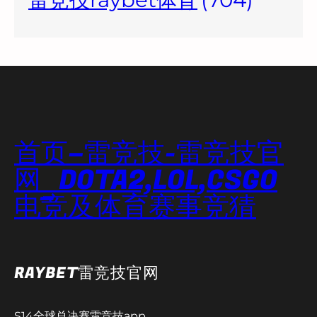
首页–雷竞技-雷竞技官
网_DOTA2,LOL,CSGO
电竞及体育赛事竞猜
RAYBET雷竞技官网
S14全球总决赛雷竞技app