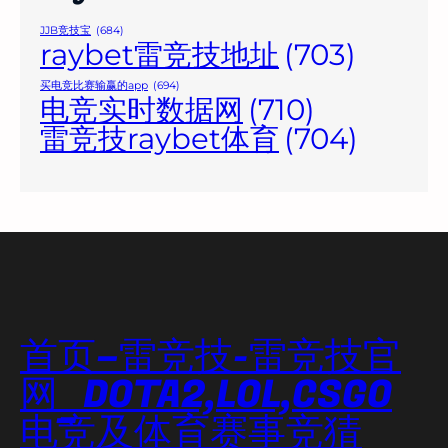
JJB竞技宝
(684)
raybet雷竞技地址
(703)
买电竞比赛输赢的app
(694)
电竞实时数据网
(710)
雷竞技raybet体育
(704)
首页–雷竞技-雷竞技官
网_DOTA2,LOL,CSGO
电竞及体育赛事竞猜