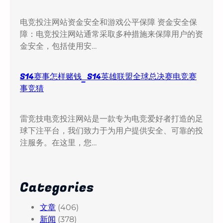
电竞投注网站资金安全和游戏公平保障 资金安全保
障：电竞投注网站通常采取多种措施来保障用户的资
金安全，包括使用安…
S14赛事怎样赌钱_S14英雄联盟全球总决赛电竞赛
事竞猜
雷竞技电竞投注网站是一款专为电竞爱好者打造的足
球下注平台，我们致力于为用户提供安全、可靠的投
注服务。在这里，您…
Categories
文章
(406)
新闻
(378)