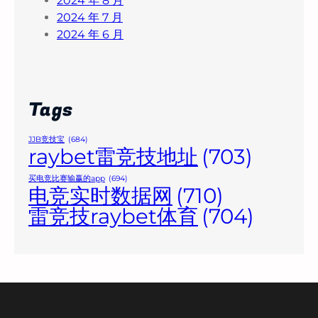
2024 年 8 月
2024 年 7 月
2024 年 6 月
Tags
JJB竞技宝
(684)
raybet雷竞技地址
(703)
买电竞比赛输赢的app
(694)
电竞实时数据网
(710)
雷竞技raybet体育
(704)