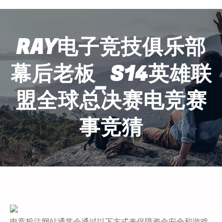
RAY电子竞技俱乐部
幕后老板_S14英雄联
盟全球总决赛电竞赛
事竞猜
电竞投注网站通常会通过以下方式来保障资金安全和游戏