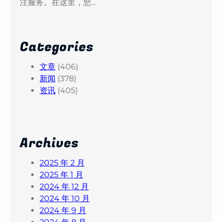
注服务。在这里，您…
Categories
文章
(406)
新闻
(378)
资讯
(405)
Archives
2025 年 2 月
2025 年 1 月
2024 年 12 月
2024 年 10 月
2024 年 9 月