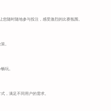
赛，让您随时随地参与投注，感受激烈的比赛氛围。
决策。
心畅玩。
方式，满足不同用户的需求。