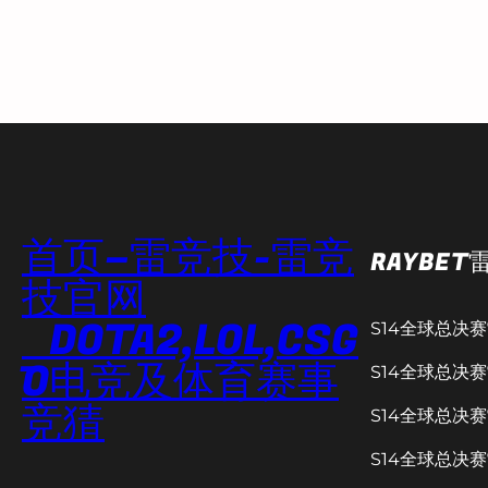
首页–雷竞技-雷竞
RAYBE
技官网
_DOTA2,LOL,CSG
S14全球总决赛
O电竞及体育赛事
S14全球总决
竞猜
S14全球总决
S14全球总决