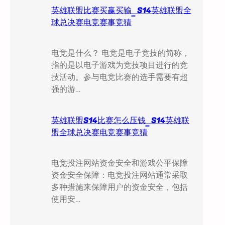
英雄联盟比赛买赢买输_S14英雄联盟全
球总决赛电竞赛事竞猜
电竞是什么？ 电竞是电子竞技的简称，
指的是以电子游戏为竞技项目进行的竞
技活动。参与电竞比赛的选手需要有超
强的游…
英雄联盟S14比赛怎么压钱_S14英雄联
盟全球总决赛电竞赛事竞猜
电竞投注网站资金安全和游戏公平保障
资金安全保障：电竞投注网站通常采取
多种措施来保障用户的资金安全，包括
使用安…