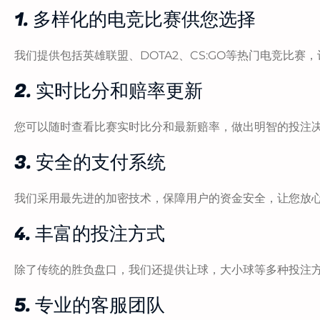
1. 多样化的电竞比赛供您选择
我们提供包括英雄联盟、DOTA2、CS:GO等热门电竞比
2. 实时比分和赔率更新
您可以随时查看比赛实时比分和最新赔率，做出明智的投注
3. 安全的支付系统
我们采用最先进的加密技术，保障用户的资金安全，让您放
4. 丰富的投注方式
除了传统的胜负盘口，我们还提供让球，大小球等多种投注
5. 专业的客服团队