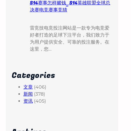
S14赛事怎样赌钱_S14英雄联盟全球总
决赛电竞赛事竞猜
雷竞技电竞投注网站是一款专为电竞爱
好者打造的足球下注平台，我们致力于
为用户提供安全、可靠的投注服务。在
这里，您…
Categories
文章
(406)
新闻
(378)
资讯
(405)