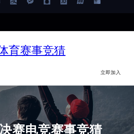
竞及体育赛事竞猜
立即加入
球总决赛电竞赛事竞猜