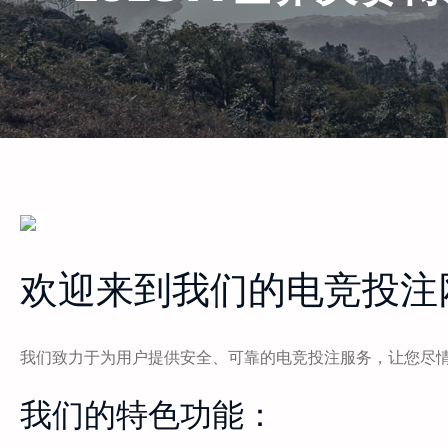
欢迎来到我们的电竞投注
我们致力于为用户提供安全、可靠的电竞投注服务，让您尽
我们的特色功能：