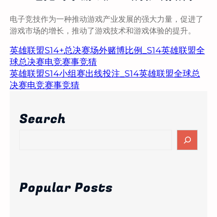
电子竞技作为一种推动游戏产业发展的强大力量，促进了
游戏市场的增长，推动了游戏技术和游戏体验的提升。
英雄联盟S14+总决赛场外赌博比例_S14英雄联盟全
球总决赛电竞赛事竞猜
英雄联盟S14小组赛出线投注_S14英雄联盟全球总
决赛电竞赛事竞猜
Search
S
e
a
r
c
Popular Posts
h