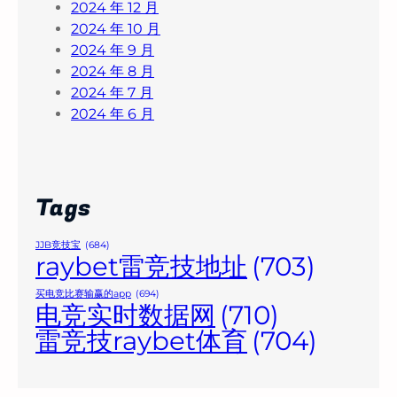
2024 年 12 月
2024 年 10 月
2024 年 9 月
2024 年 8 月
2024 年 7 月
2024 年 6 月
Tags
JJB竞技宝
(684)
raybet雷竞技地址
(703)
买电竞比赛输赢的app
(694)
电竞实时数据网
(710)
雷竞技raybet体育
(704)