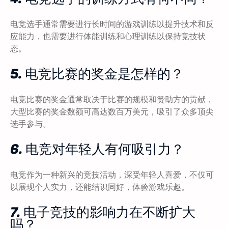
电竞选手通常需要进行长时间的游戏训练以提升技术和反
应能力，也需要进行体能训练和心理训练以保持竞技状
态。
5. 电竞比赛的奖金是怎样的？
电竞比赛的奖金通常取决于比赛的规模和赞助方的贡献，
大型比赛的奖金数额可高达数百万美元，吸引了众多顶尖
选手参与。
6. 电竞对年轻人有何吸引力？
电竞作为一种新兴的竞技活动，深受年轻人喜爱，不仅可
以展现个人实力，还能结识同好，体验游戏乐趣。
7. 电子竞技的影响力在不断扩大
吗？