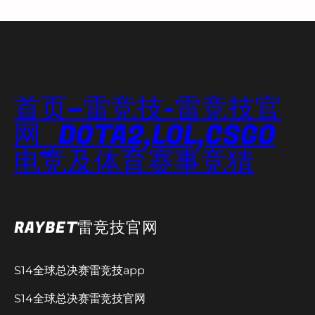
首页–雷竞技-雷竞技官
网_DOTA2,LOL,CSGO
电竞及体育赛事竞猜
RAYBET雷竞技官网
S14全球总决赛雷竞技app
S14全球总决赛雷竞技官网