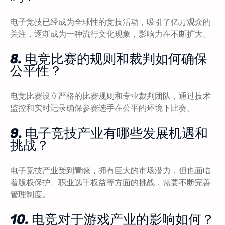
电子竞技已经成为全球性的竞技活动，吸引了亿万观众的
关注，逐渐成为一种流行文化现象，影响力在不断扩大。
8. 电竞比赛的规则和裁判如何确保
公平性？
电竞比赛设立严格的比赛规则和专业裁判团队，通过技术
监控和实时记录确保参赛选手在公平的环境下比赛。
9. 电子竞技产业有哪些发展机遇和
挑战？
电子竞技产业受到青睐，拥有巨大的市场潜力，但也面临
着版权保护、职业选手权益等方面的挑战，需要不断完善
管理制度。
10. 电竞对于游戏产业的影响如何？