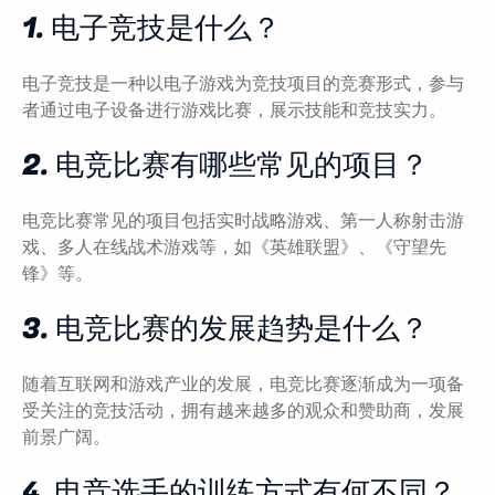
1. 电子竞技是什么？
电子竞技是一种以电子游戏为竞技项目的竞赛形式，参与
者通过电子设备进行游戏比赛，展示技能和竞技实力。
2. 电竞比赛有哪些常见的项目？
电竞比赛常见的项目包括实时战略游戏、第一人称射击游
戏、多人在线战术游戏等，如《英雄联盟》、《守望先
锋》等。
3. 电竞比赛的发展趋势是什么？
随着互联网和游戏产业的发展，电竞比赛逐渐成为一项备
受关注的竞技活动，拥有越来越多的观众和赞助商，发展
前景广阔。
4. 电竞选手的训练方式有何不同？